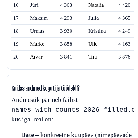
16
Jüri
4 363
Natalia
4 420
17
Maksim
4 293
Julia
4 365
18
Urmas
3 930
Kristina
4 249
19
Marko
3 858
Ülle
4 163
20
Aivar
3 841
Tiiu
3 876
Kuidas andmed koguti ja töödeldi?
Andmestik pärineb failist
names_with_counts_2026_filled.c
kus igal real on:
Date
– konkreetne kuupäev (nimepäevade