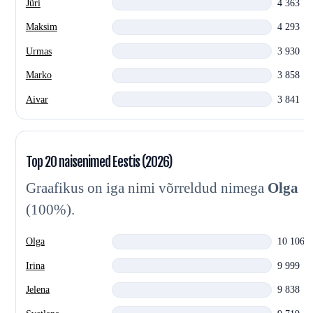
Jüri
4 363
Maksim
4 293
Urmas
3 930
Marko
3 858
Aivar
3 841
Top 20 naisenimed Eestis (2026)
Graafikus on iga nimi võrreldud nimega
Olga
(100%).
Olga
10 106
Irina
9 999
Jelena
9 838