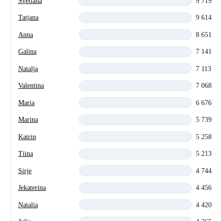
Svetlana
9 719
Tatjana
9 614
Anna
8 651
Galina
7 141
Natalja
7 113
Valentina
7 068
Maria
6 676
Marina
5 739
Katrin
5 258
Tiina
5 213
Sirje
4 744
Jekaterina
4 456
Natalia
4 420