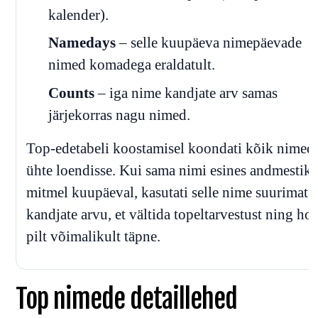
kalender).
Namedays
– selle kuupäeva nimepäevade
nimed komadega eraldatult.
Counts
– iga nime kandjate arv samas
järjekorras nagu nimed.
Top-edetabeli koostamisel koondati kõik nimed
ühte loendisse. Kui sama nimi esines andmestik
mitmel kuupäeval, kasutati selle nime suurimat
kandjate arvu, et vältida topeltarvestust ning ho
pilt võimalikult täpne.
Top nimede detaillehed