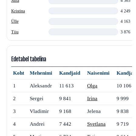
Julia
4 365
Kristina
4 249
Ülle
4 163
Tiiu
3 876
Edetabel tabelina
Koht
Mehenimi
Kandjaid
Naisenimi
Kandjai
1
Aleksandr
11 613
Olga
10 106
2
Sergei
9 841
Irina
9 999
3
Vladimir
9 168
Jelena
9 838
4
Andrei
7 442
Svetlana
9 719