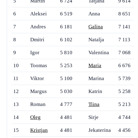
5
Martin
6 724
Tatjana
9 614
6
Aleksei
6 519
Anna
8 651
7
Andres
6 181
Galina
7 141
8
Dmitri
6 102
Natalja
7 113
9
Igor
5 810
Valentina
7 068
10
Toomas
5 253
Maria
6 676
11
Viktor
5 100
Marina
5 739
12
Margus
5 030
Katrin
5 258
13
Roman
4 777
Tiina
5 213
14
Oleg
4 481
Sirje
4 744
15
Kristjan
4 481
Jekaterina
4 456