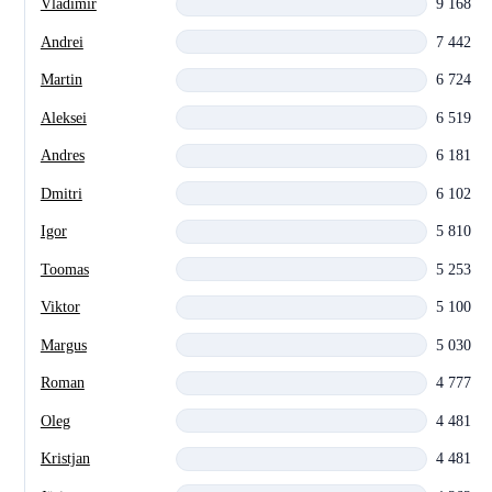
Vladimir
9 168
Andrei
7 442
Martin
6 724
Aleksei
6 519
Andres
6 181
Dmitri
6 102
Igor
5 810
Toomas
5 253
Viktor
5 100
Margus
5 030
Roman
4 777
Oleg
4 481
Kristjan
4 481