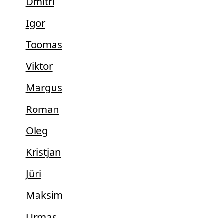
Dmitri
Igor
Toomas
Viktor
Margus
Roman
Oleg
Kristjan
Jüri
Maksim
Urmas