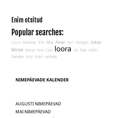
Enim otsitud
Popular searches:
Aivar
lukas
marina
Mia
Gregor
Laura
Triin
Karl
loora
Mirtel
Eve
Maria
tiina
Liisa
ain
Kätlin
Sander
Kairi
urmas
sirje
NIMEPÄEVADE KALENDER
AUGUSTI NIMEPÄEVAD
MAI NIMEPÄEVAD