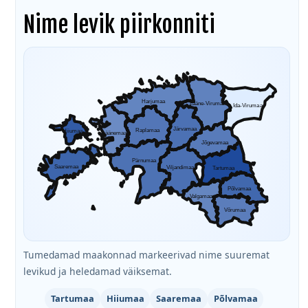
Nime levik piirkonniti
Harjumaa
Lääne-Virumaa
Ida-Virumaa
Järvamaa
Raplamaa
Hiiumaa
Läänemaa
Jõgevamaa
Pärnumaa
Saaremaa
Viljandimaa
Tartumaa
Põlvamaa
Valgamaa
Võrumaa
Tumedamad maakonnad markeerivad nime suuremat
levikud ja heledamad väiksemat.
Tartumaa
Hiiumaa
Saaremaa
Põlvamaa