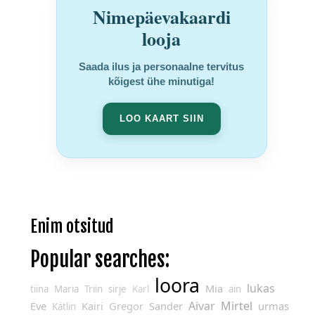
Nimepäevakaardi
looja
Saada ilus ja personaalne tervitus
kõigest ühe minutiga!
LOO KAART SIIN
Enim otsitud
Popular searches:
loora
lukas
Mia
tiina
Maria
Triin
sirje
Karl
ain
Aivar
Mirtel
Eve
Kairi
Gregor
Sander
urmas
Kätlin