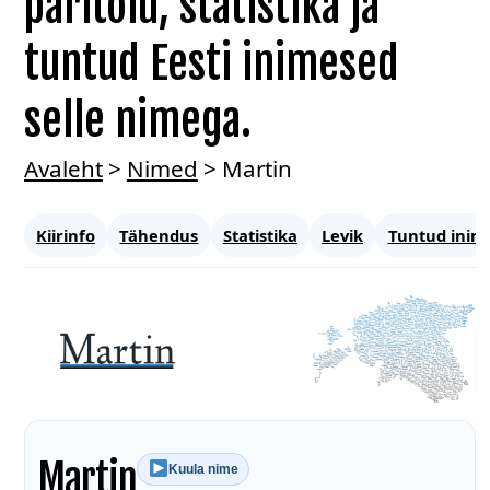
päritolu, statistika ja
tuntud Eesti inimesed
selle nimega.
Avaleht
>
Nimed
>
Martin
Kiirinfo
Tähendus
Statistika
Levik
Tuntud inim
Martin
Kuula nime