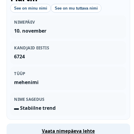
See on minu nimi
See on mu tuttava nimi
NIMEPÄEV
10. november
KANDJAID EESTIS
6724
TÜÜP
mehenimi
NIME SAGEDUS
▬ Stabiilne trend
Vaata nimepäeva lehte