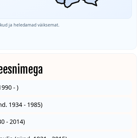
ud ja heledamad väiksemat.
 eesnimega
990 - )
d. 1934 - 1985)
30 - 2014)