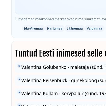
Tumedamad maakonnad markeerivad nime suuremat levik
Ida-Virumaa
Harjumaa
Läänemaa
Valgamaa
Tuntud Eesti inimesed selle
★
Valentina Golubenko - maletaja (sünd. 1
★
Valentina Reisenbuck - günekoloog (sün
★
Valentina Kullam - korvpallur (sünd. 19
★