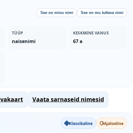
See on minu nimi
See on mu tuttava nimi
TÜÜP
KESKMINE VANUS
naisenimi
67 a
vakaart
Vaata sarnaseid nimesid
Klassikaline
Ajalooline