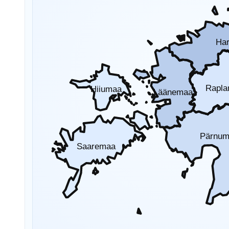
Ha
Rapl
Hiiumaa
Läänemaa
Pärnu
Saaremaa