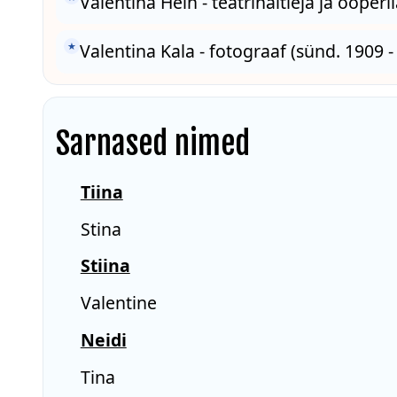
Valentina Hein - teatrinäitleja ja ooperi
★
Valentina Kala - fotograaf (sünd. 1909 - 
Sarnased nimed
Tiina
Stina
Stiina
Valentine
Neidi
Tina