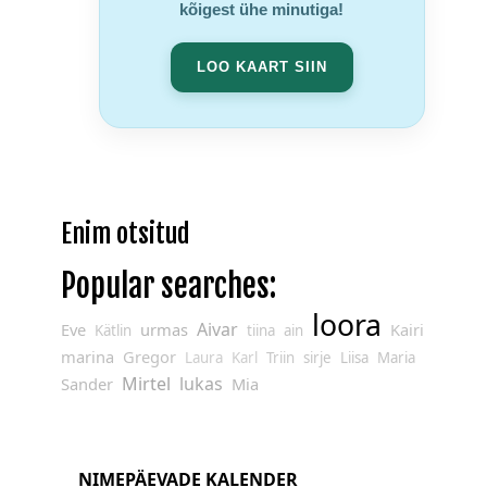
kõigest ühe minutiga!
LOO KAART SIIN
Enim otsitud
Popular searches:
loora
Aivar
Eve
urmas
Kairi
Kätlin
tiina
ain
marina
Gregor
Laura
Karl
Triin
sirje
Liisa
Maria
Mirtel
lukas
Sander
Mia
NIMEPÄEVADE KALENDER