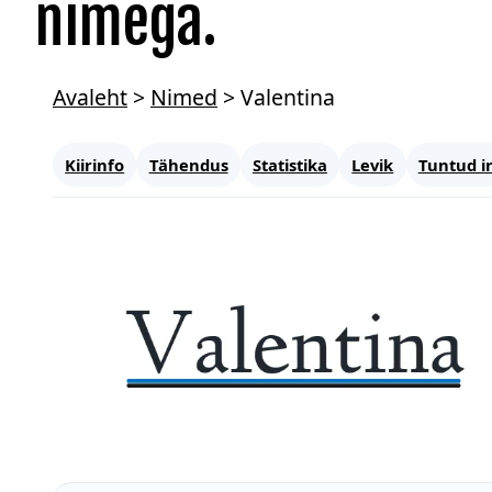
nimega.
Avaleht
>
Nimed
>
Valentina
Kiirinfo
Tähendus
Statistika
Levik
Tuntud i