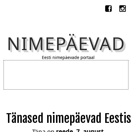
NIMEPÄEVAD
Eesti nimepäevade portaal
Tänased nimepäevad Eestis
Täna on
reede, 7. august