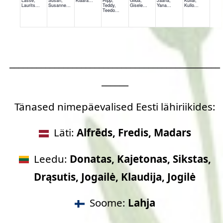
_______________________________________________
______
Tänased nimepäevalised Eesti lähiriikides:
Läti:
Alfrēds, Fredis, Madars
Leedu:
Donatas, Kajetonas, Sikstas,
Drąsutis, Jogailė, Klaudija, Jogilė
Soome:
Lahja