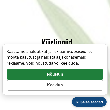
Kiirlingid
Kasutame analüütikat ja reklaamiküpsiseid, et
Ava nimepäevade kalender
mõõta kasutust ja näidata asjakohasemaid
reklaame. Võid nõustuda või keelduda.
Eesti nimed A-Z
Nõustun
Eesti populaarseimad eesnimed 2026
Keeldun
Nimepäeva õnnitlused
Küpsise seaded