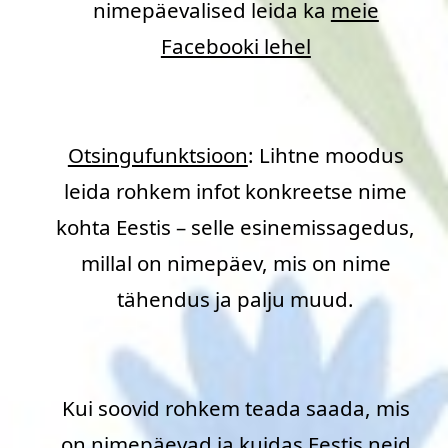
nimepäevalised leida ka
meie
Facebooki lehel
Otsingufunktsioon
: Lihtne moodus
leida rohkem infot konkreetse nime
kohta Eestis – selle esinemissagedus,
millal on nimepäev, mis on nime
tähendus ja palju muud.
Kui soovid rohkem teada saada, mis
on nimepäevad ja kuidas Eestis neid