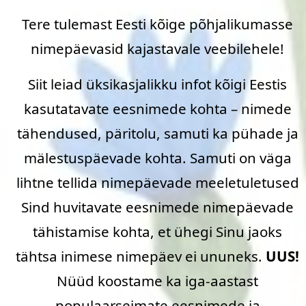
Tere tulemast Eesti kõige põhjalikumasse
nimepäevasid kajastavale veebilehele!
Siit leiad üksikasjalikku infot kõigi Eestis
kasutatavate eesnimede kohta – nimede
tähendused, päritolu, samuti ka pühade ja
mälestuspäevade kohta. Samuti on väga
lihtne tellida nimepäevade meeletuletused
Sind huvitavate eesnimede nimepäevade
tähistamise kohta, et ühegi Sinu jaoks
tähtsa inimese nimepäev ei ununeks.
UUS!
Nüüd koostame ka iga-aastast
populaarseimate eesnimede
ja