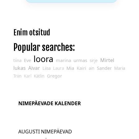
Enim otsitud
Popular searches:
loora
Mirtel
Eve
marina
urmas
tiina
sirje
lukas
Aivar
Mia
Kairi
Sander
Liisa
Laura
ain
Maria
Gregor
Triin
Karl
Kätlin
NIMEPÄEVADE KALENDER
AUGUSTI NIMEPÄEVAD