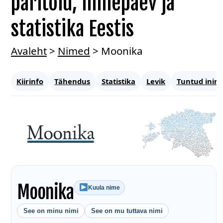
päritolu, nimepäev ja
statistika Eestis
Avaleht
>
Nimed
>
Moonika
Kiirinfo
Tähendus
Statistika
Levik
Tuntud inim
Moonika
Kuula nime
See on minu nimi
See on mu tuttava nimi