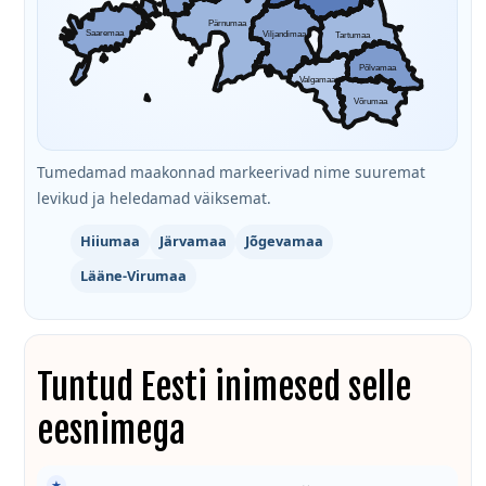
Pärnumaa
Saaremaa
Viljandimaa
Tartumaa
Põlvamaa
Valgamaa
Võrumaa
Tumedamad maakonnad markeerivad nime suuremat
levikud ja heledamad väiksemat.
Hiiumaa
Järvamaa
Jõgevamaa
Lääne-Virumaa
Tuntud Eesti inimesed selle
eesnimega
★