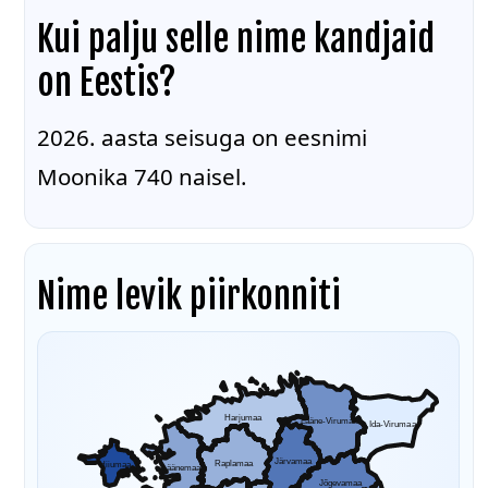
Kui palju selle nime kandjaid
on Eestis?
2026. aasta seisuga on eesnimi
Moonika 740 naisel.
Nime levik piirkonniti
Harjumaa
Lääne-Virumaa
Ida-Virumaa
Järvamaa
Raplamaa
Hiiumaa
Läänemaa
Jõgevamaa