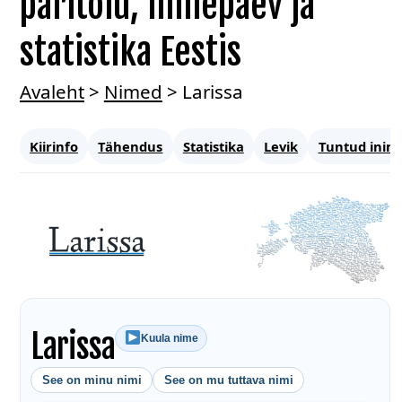
päritolu, nimepäev ja
statistika Eestis
Avaleht
>
Nimed
>
Larissa
Kiirinfo
Tähendus
Statistika
Levik
Tuntud inim
Larissa
Kuula nime
See on minu nimi
See on mu tuttava nimi