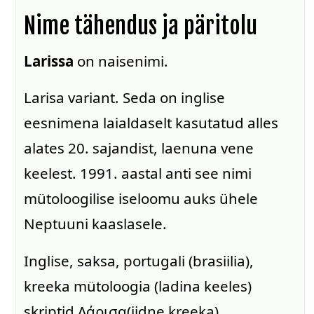
Nime tähendus ja päritolu
Larissa
on naisenimi.
Larisa variant. Seda on inglise
eesnimena laialdaselt kasutatud alles
alates 20. sajandist, laenuna vene
keelest. 1991. aastal anti see nimi
mütoloogilise iseloomu auks ühele
Neptuuni kaaslasele.
Inglise, saksa, portugali (brasiilia),
kreeka mütoloogia (ladina keeles)
skriptid Λάρισα(iidne kreeka)