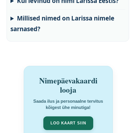
Kui levinud on nimi Larissa Eestis?
Millised nimed on Larissa nimele
sarnased?
Nimepäevakaardi
looja
Saada ilus ja personaalne tervitus
kõigest ühe minutiga!
LOO KAART SIIN