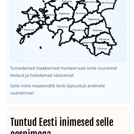
Harjumaa
Lääne-Virumaa
Ida-Virumaa
Järvamaa
Raplamaa
Hiiumaa
Läänemaa
Jõgevamaa
Pärnumaa
Saaremaa
Viljandimaa
Tartumaa
Põlvamaa
Valgamaa
Võrumaa
Tumedamad maakonnad markeerivad nime suuremat
levikud ja heledamad väiksemat.
Selle nime maakondlik levik täpsustub andmete
uuenemisel.
Tuntud Eesti inimesed selle