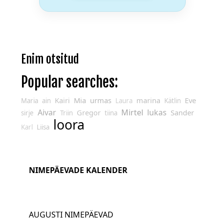
Enim otsitud
Popular searches:
Kairi
Mia
urmas
marina
Eve
Maria
ain
Laura
Kätlin
Aivar
Mirtel
lukas
Gregor
Sander
sirje
Triin
tiina
loora
Karl
Liisa
NIMEPÄEVADE KALENDER
AUGUSTI NIMEPÄEVAD