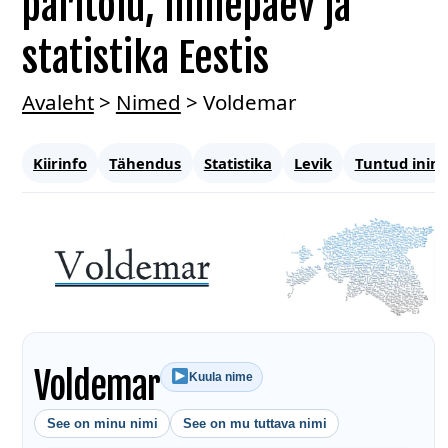
päritolu, nimepäev ja
statistika Eestis
Avaleht
>
Nimed
>
Voldemar
Kiirinfo
Tähendus
Statistika
Levik
Tuntud inim
Voldemar
Kuula nime
See on minu nimi
See on mu tuttava nimi