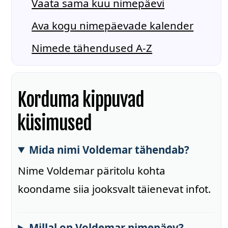
Vaata sama kuu nimepäevi
Ava kogu nimepäevade kalender
Nimede tähendused A-Z
Korduma kippuvad
küsimused
Mida nimi Voldemar tähendab?
Nime Voldemar päritolu kohta
koondame siia jooksvalt täienevat infot.
Millal on Voldemar nimepäev?