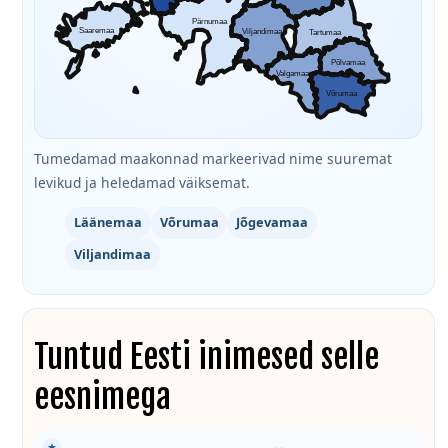
Pärnumaa
Saaremaa
Viljandimaa
Tartumaa
Põlvamaa
Valgamaa
Võrumaa
Tumedamad maakonnad markeerivad nime suuremat
levikud ja heledamad väiksemat.
Läänemaa
Võrumaa
Jõgevamaa
Viljandimaa
Tuntud Eesti inimesed selle
eesnimega
★