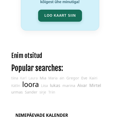
kõigest ühe minutiga!
LOO KAART SIIN
Enim otsitud
Popular searches:
Mia
Gregor
Eve
Kairi
tiina
Karl
Laura
Maria
ain
loora
lukas
Aivar
Mirtel
marina
Kätlin
Liisa
urmas
Sander
sirje
Triin
NIMEPÄEVADE KALENDER