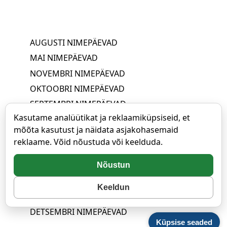
AUGUSTI NIMEPÄEVAD
MAI NIMEPÄEVAD
NOVEMBRI NIMEPÄEVAD
OKTOOBRI NIMEPÄEVAD
SEPTEMBRI NIMEPÄEVAD
Kasutame analüütikat ja reklaamiküpsiseid, et
JUUNI NIMEPÄEVAD
mõõta kasutust ja näidata asjakohasemaid
APRILLI NIMEPÄEVAD
reklaame. Võid nõustuda või keelduda.
JUULI NIMEPÄEVAD
MÄRTSI NIMEPÄEVAD
Nõustun
VEEBRUARI NIMEPÄEVAD
Keeldun
JAANUARI NIMEPÄEVAD
DETSEMBRI NIMEPÄEVAD
Küpsise seaded