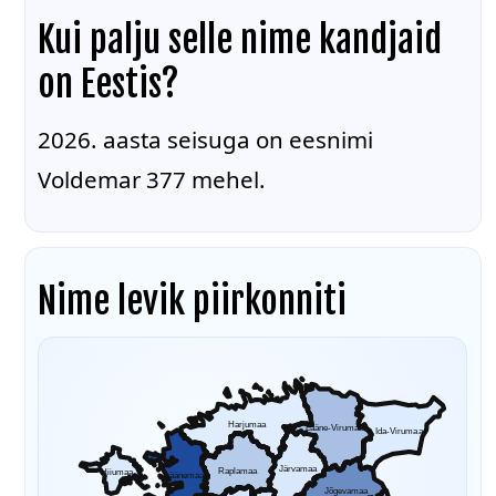
Kui palju selle nime kandjaid
on Eestis?
2026. aasta seisuga on eesnimi
Voldemar 377 mehel.
Nime levik piirkonniti
Harjumaa
Lääne-Virumaa
Ida-Virumaa
Järvamaa
Raplamaa
Hiiumaa
Läänemaa
Jõgevamaa