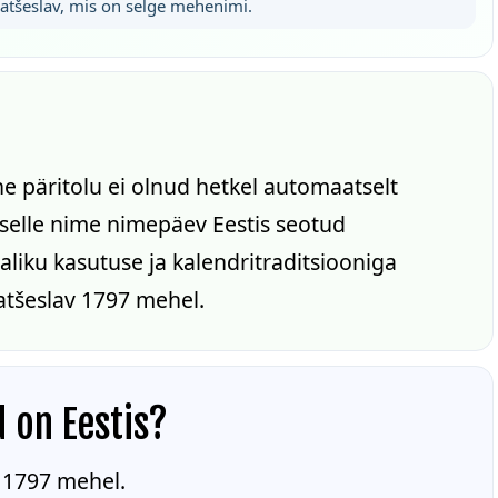
jatšeslav, mis on selge mehenimi.
ne päritolu ei olnud hetkel automaatselt
n selle nime nimepäev Eestis seotud
liku kasutuse ja kalendritraditsiooniga
jatšeslav 1797 mehel.
d on Eestis?
v 1797 mehel.