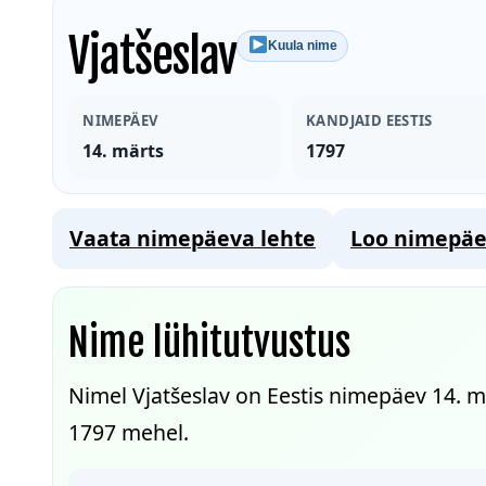
Vjatšeslav
Kuula nime
NIMEPÄEV
KANDJAID EESTIS
14. märts
1797
Vaata nimepäeva lehte
Loo nimepäe
Nime lühitutvustus
Nimel Vjatšeslav on Eestis nimepäev 14. mä
1797 mehel.