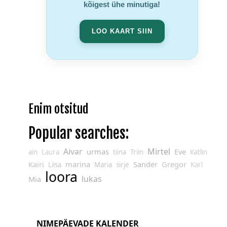
kõigest ühe minutiga!
LOO KAART SIIN
Enim otsitud
Popular searches:
Aivar
Mirtel
urmas
Eve
ain
Laura
tiina
Triin
Kätlin
Kairi
marina
Sander
Gregor
Liisa
Maria
sirje
Karl
loora
lukas
Mia
NIMEPÄEVADE KALENDER