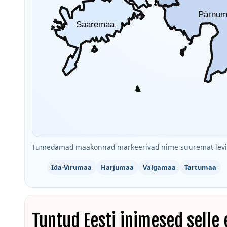
Pärnu
Saaremaa
Tumedamad maakonnad markeerivad nime suuremat levik
Ida-Virumaa
Harjumaa
Valgamaa
Tartumaa
Tuntud Eesti inimesed selle