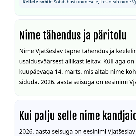
Kellele sobib:
Sobib hästi inimesele, kes otsib nime V
Nime tähendus ja päritolu
Nime Vjatšeslav täpne tähendus ja keeleli
usaldusväärsest allikast leitav. Küll aga o
kuupäevaga 14. märts, mis aitab nime koha
siduda. 2026. aasta seisuga on eesinimi V
Kui palju selle nime kandjai
2026. aasta seisuga on eesinimi Vjatšesla