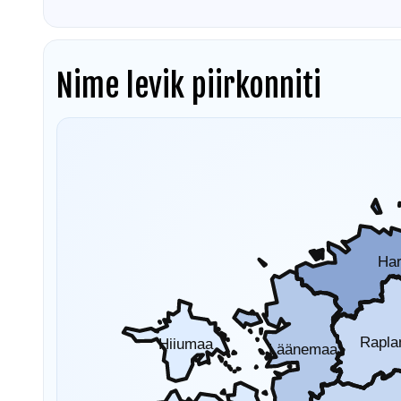
Nime levik piirkonniti
Ha
Rapl
Hiiumaa
Läänemaa