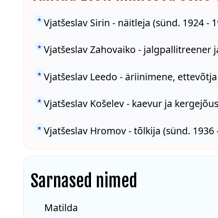
★
Vjatšeslav Sirin - näitleja (sünd. 1924 - 
★
Vjatšeslav Zahovaiko - jalgpallitreener ja
★
Vjatšeslav Leedo - äriinimene, ettevõtja
★
Vjatšeslav Košelev - kaevur ja kergejõus
★
Vjatšeslav Hromov - tõlkija (sünd. 1936 -
Sarnased nimed
Matilda