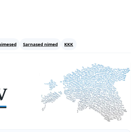
nimesed
Sarnased nimed
KKK