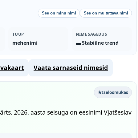
See on minu nimi
See on mu tuttava nimi
TÜÜP
NIME SAGEDUS
mehenimi
▬ Stabiilne trend
vakaart
Vaata sarnaseid nimesid
Iseloomukas
rts. 2026. aasta seisuga on eesinimi Vjatšeslav