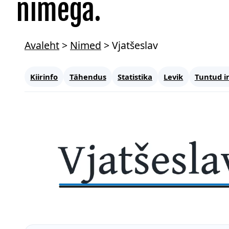
nimega.
Avaleht
>
Nimed
>
Vjatšeslav
Kiirinfo
Tähendus
Statistika
Levik
Tuntud i