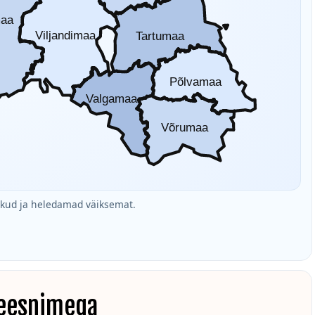
maa
Viljandimaa
Tartumaa
Põlvamaa
Valgamaa
Võrumaa
ud ja heledamad väiksemat.
 eesnimega