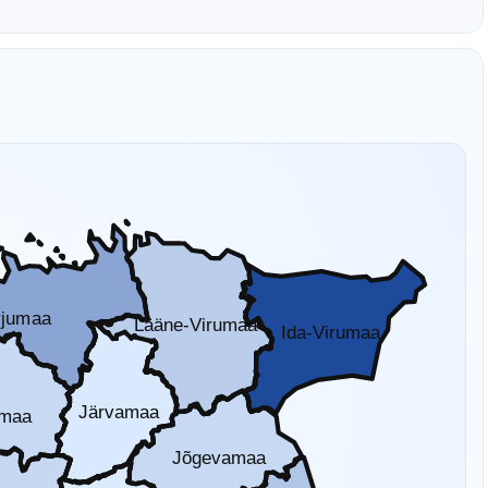
rjumaa
Lääne-Virumaa
Ida-Virumaa
Järvamaa
amaa
Jõgevamaa