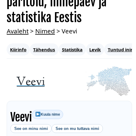
päritolu, nimepäev ja
statistika Eestis
Avaleht
>
Nimed
>
Veevi
Kiirinfo
Tähendus
Statistika
Levik
Tuntud inim
Veevi
Kuula nime
See on minu nimi
See on mu tuttava nimi