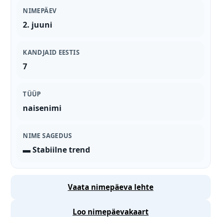
NIMEPÄEV
2. juuni
KANDJAID EESTIS
7
TÜÜP
naisenimi
NIME SAGEDUS
▬ Stabiilne trend
Vaata nimepäeva lehte
Loo nimepäevakaart