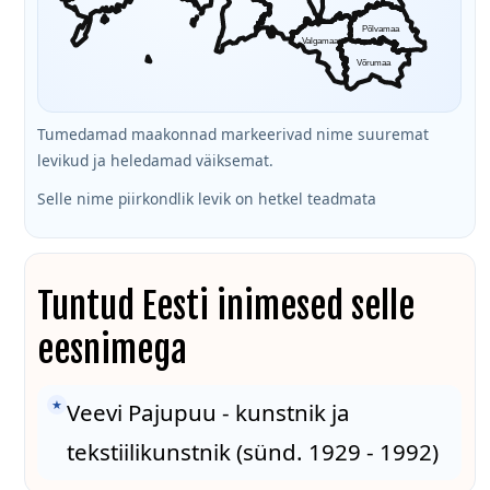
Põlvamaa
Valgamaa
Võrumaa
Tumedamad maakonnad markeerivad nime suuremat
levikud ja heledamad väiksemat.
Selle nime piirkondlik levik on hetkel teadmata
Tuntud Eesti inimesed selle
eesnimega
★
Veevi Pajupuu - kunstnik ja
tekstiilikunstnik (sünd. 1929 - 1992)