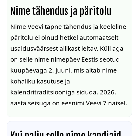
Nime tähendus ja päritolu
Nime Veevi täpne tähendus ja keeleline
päritolu ei olnud hetkel automaatselt
usaldusväärsest allikast leitav. Küll aga
on selle nime nimepäev Eestis seotud
kuupäevaga 2. juuni, mis aitab nime
kohaliku kasutuse ja
kalendritraditsiooniga siduda. 2026.
aasta seisuga on eesnimi Veevi 7 naisel.
Kui palju selle nime kandjaid