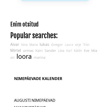
Enim otsitud
Popular searches:
Aivar
lukas
Gregor
tiina
Maria
Laura
sirje
Triin
Mirtel
urmas
Kairi
Sander
Eve
Mia
Liisa
Karl
Kätlin
loora
marina
ain
NIMEPÄEVADE KALENDER
AUGUSTI NIMEPÄEVAD