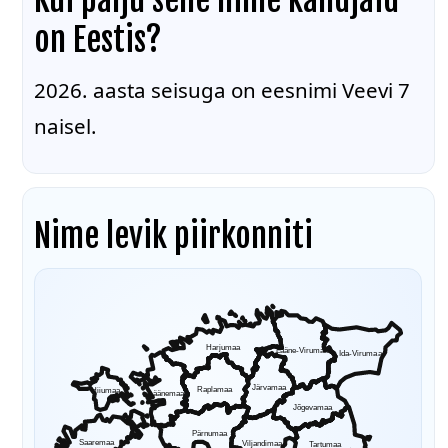
on Eestis?
2026. aasta seisuga on eesnimi Veevi 7
naisel.
Nime levik piirkonniti
Harjumaa
Lääne-Virumaa
Ida-Virumaa
Järvamaa
Raplamaa
Hiiumaa
Läänemaa
Jõgevamaa
Pärnumaa
Saaremaa
Viljandimaa
Tartumaa