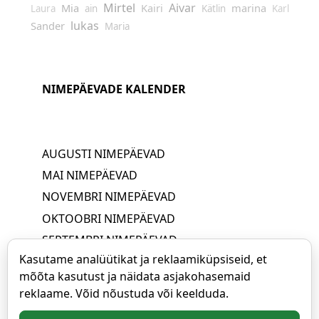
Mirtel
Aivar
Mia
Kairi
marina
Laura
ain
Kätlin
Karl
lukas
Sander
Maria
NIMEPÄEVADE KALENDER
AUGUSTI NIMEPÄEVAD
MAI NIMEPÄEVAD
NOVEMBRI NIMEPÄEVAD
OKTOOBRI NIMEPÄEVAD
SEPTEMBRI NIMEPÄEVAD
Kasutame analüütikat ja reklaamiküpsiseid, et
JUUNI NIMEPÄEVAD
mõõta kasutust ja näidata asjakohasemaid
APRILLI NIMEPÄEVAD
reklaame. Võid nõustuda või keelduda.
JUULI NIMEPÄEVAD