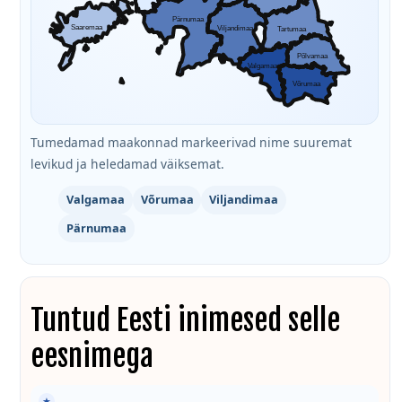
Pärnumaa
Saaremaa
Viljandimaa
Tartumaa
Põlvamaa
Valgamaa
Võrumaa
Tumedamad maakonnad markeerivad nime suuremat
levikud ja heledamad väiksemat.
Valgamaa
Võrumaa
Viljandimaa
Pärnumaa
Tuntud Eesti inimesed selle
eesnimega
★