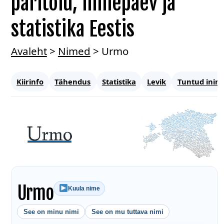
päritolu, nimepäev ja
statistika Eestis
Avaleht
>
Nimed
>
Urmo
Kiirinfo
Tähendus
Statistika
Levik
Tuntud inim
Urmo
Kuula nime
See on minu nimi
See on mu tuttava nimi