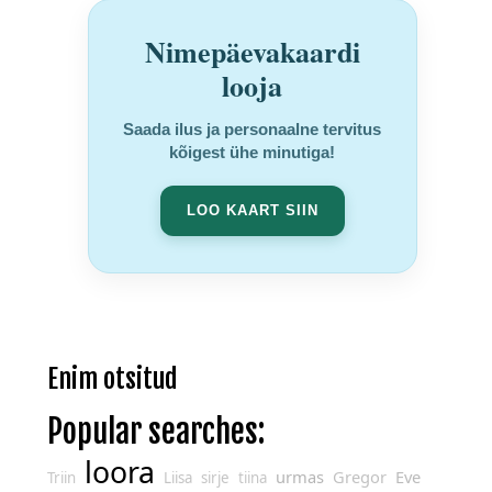
Nimepäevakaardi
looja
Saada ilus ja personaalne tervitus
kõigest ühe minutiga!
LOO KAART SIIN
Enim otsitud
Popular searches:
loora
urmas
Gregor
Eve
Triin
Liisa
sirje
tiina