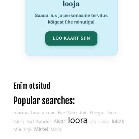
looja
Saada ilus ja personaalne tervitus
kõigest ühe minutiga!
LOO KAART SIIN
Enim otsitud
Popular searches:
marina
urmas
Eve
Kairi
Gregor
Liisa
Triin
tiina
loora
Aivar
lukas
Sander
Kätlin
Karl
ain
Laura
Mirtel
Mia
sirje
Maria