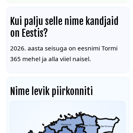
Kui palju selle nime kandjaid
on Eestis?
2026. aasta seisuga on eesnimi Tormi
365 mehel ja alla viiel naisel.
Nime levik piirkonniti
Harjumaa
Lääne-Virumaa
Ida-Virumaa