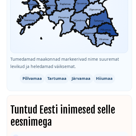
Järvamaa
Raplamaa
Hiiumaa
Läänemaa
Jõgevamaa
Pärnumaa
Saaremaa
Viljandimaa
Tartumaa
Põlvamaa
Valgamaa
Võrumaa
Tumedamad maakonnad markeerivad nime suuremat
levikud ja heledamad väiksemat.
Põlvamaa
Tartumaa
Järvamaa
Hiiumaa
Tuntud Eesti inimesed selle
eesnimega