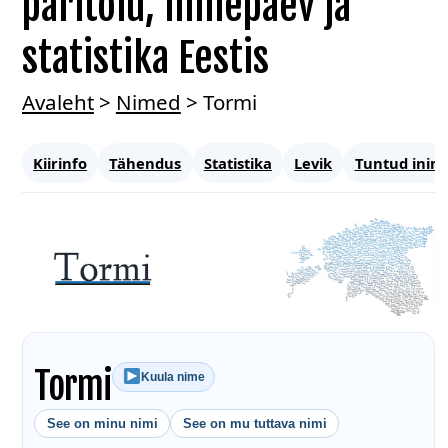
päritolu, nimepäev ja
statistika Eestis
Avaleht
>
Nimed
>
Tormi
Kiirinfo
Tähendus
Statistika
Levik
Tuntud inim
Tormi
Kuula nime
See on minu nimi
See on mu tuttava nimi