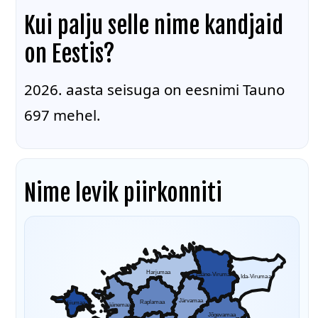
Kui palju selle nime kandjaid
on Eestis?
2026. aasta seisuga on eesnimi Tauno
697 mehel.
Nime levik piirkonniti
Harjumaa
Lääne-Virumaa
Ida-Virumaa
Järvamaa
Raplamaa
Hiiumaa
Läänemaa
Jõgevamaa