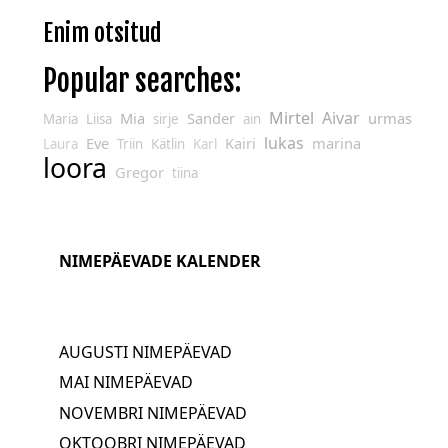
Enim otsitud
Popular searches:
Mirtel
Aivar
Mia
Sander
urmas
Maria
Liisa
sirje
ain
lukas
Eve
Kairi
marina
Laura
Triin
Kätlin
Karl
loora
Gregor
tiina
NIMEPÄEVADE KALENDER
AUGUSTI NIMEPÄEVAD
MAI NIMEPÄEVAD
NOVEMBRI NIMEPÄEVAD
OKTOOBRI NIMEPÄEVAD