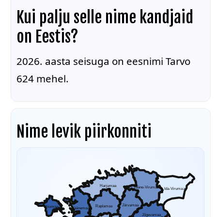
Kui palju selle nime kandjaid
on Eestis?
2026. aasta seisuga on eesnimi Tarvo
624 mehel.
Nime levik piirkonniti
Harjumaa
Lääne-Virumaa
Ida-Virumaa
Järvamaa
Raplamaa
Hiiumaa
Läänemaa
Jõgevamaa