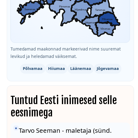
Pärnumaa
Saaremaa
Viljandimaa
Tartumaa
Põlvamaa
Valgamaa
Võrumaa
Tumedamad maakonnad markeerivad nime suuremat
levikud ja heledamad väiksemat.
Põlvamaa
Hiiumaa
Läänemaa
Jõgevamaa
Tuntud Eesti inimesed selle
eesnimega
★
Tarvo Seeman - maletaja (sünd.