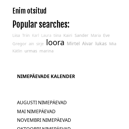
Enim otsitud
Popular searches:
Kairi
Sander
Eve
Liisa
Triin
Karl
Laura
tiina
Maria
loora
Mirtel
Aivar
lukas
Gregor
Mia
ain
sirje
urmas
marina
Kätlin
NIMEPÄEVADE KALENDER
AUGUSTI NIMEPÄEVAD
MAI NIMEPÄEVAD
NOVEMBRI NIMEPÄEVAD
OKTOOBRI NIMEPÄEVAD