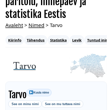
päritolu, nimepäev ja
statistika Eestis
Avaleht
>
Nimed
>
Tarvo
Kiirinfo
Tähendus
Statistika
Levik
Tuntud inim
Tarvo
Kuula nime
See on minu nimi
See on mu tuttava nimi