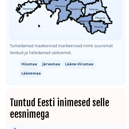
Pärnumaa
Saaremaa
Viljandimaa
Tartumaa
Põlvamaa
Valgamaa
Võrumaa
Tumedamad maakonnad markeerivad nime suuremat
levikud ja heledamad väiksemat.
Hiiumaa
Järvamaa
Lääne-Virumaa
Läänemaa
Tuntud Eesti inimesed selle
eesnimega
★