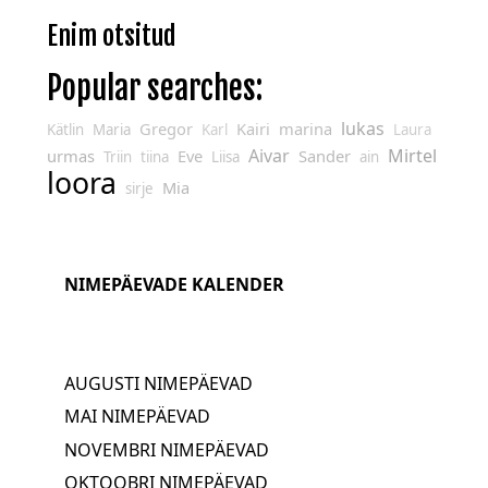
Enim otsitud
Popular searches:
lukas
Gregor
Kairi
marina
Kätlin
Maria
Karl
Laura
Aivar
Mirtel
urmas
Eve
Sander
Triin
tiina
Liisa
ain
loora
Mia
sirje
NIMEPÄEVADE KALENDER
AUGUSTI NIMEPÄEVAD
MAI NIMEPÄEVAD
NOVEMBRI NIMEPÄEVAD
OKTOOBRI NIMEPÄEVAD