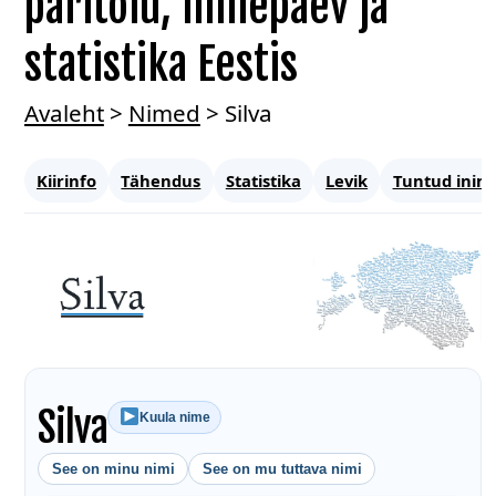
päritolu, nimepäev ja
statistika Eestis
Avaleht
>
Nimed
>
Silva
Kiirinfo
Tähendus
Statistika
Levik
Tuntud inim
Silva
Kuula nime
See on minu nimi
See on mu tuttava nimi