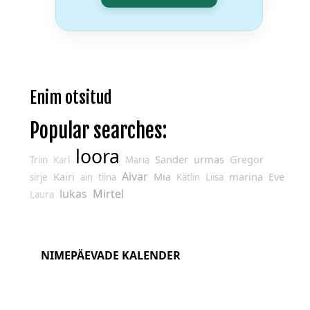
Enim otsitud
Popular searches:
loora
Sander
urmas
Gregor
Triin
Karl
Maria
Aivar
Kairi
Mia
marina
Eve
sirje
ain
tiina
Kätlin
Liisa
lukas
Mirtel
Laura
NIMEPÄEVADE KALENDER