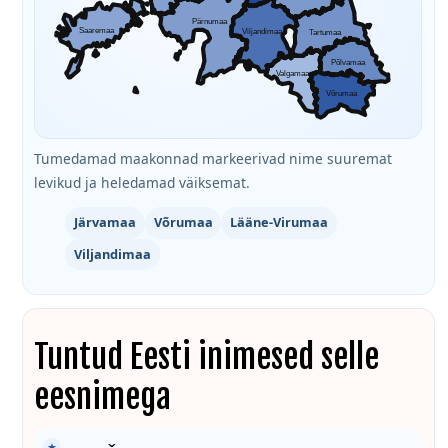
Pärnumaa
Saaremaa
Viljandimaa
Tartumaa
Põlvamaa
Valgamaa
Võrumaa
Tumedamad maakonnad markeerivad nime suuremat
levikud ja heledamad väiksemat.
Järvamaa
Võrumaa
Lääne-Virumaa
Viljandimaa
Tuntud Eesti inimesed selle
eesnimega
★