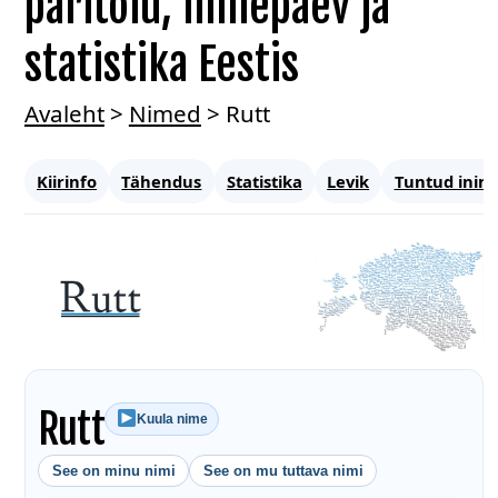
päritolu, nimepäev ja
statistika Eestis
Avaleht
>
Nimed
>
Rutt
Kiirinfo
Tähendus
Statistika
Levik
Tuntud inim
Rutt
Kuula nime
See on minu nimi
See on mu tuttava nimi