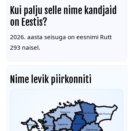
Kui palju selle nime kandjaid
on Eestis?
2026. aasta seisuga on eesnimi Rutt
293 naisel.
Nime levik piirkonniti
Harjumaa
Lääne-Virumaa
Ida-Virumaa
Järvamaa
Raplamaa
Hiiumaa
Läänemaa
Jõgevamaa