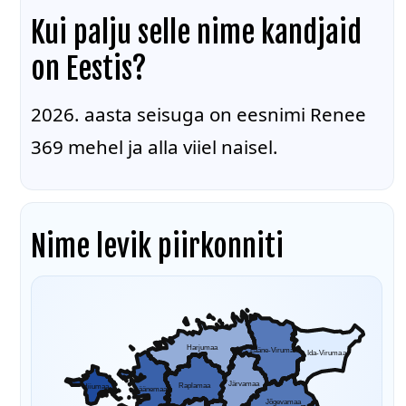
Kui palju selle nime kandjaid
on Eestis?
2026. aasta seisuga on eesnimi Renee
369 mehel ja alla viiel naisel.
Nime levik piirkonniti
Harjumaa
Lääne-Virumaa
Ida-Virumaa
Järvamaa
Raplamaa
Hiiumaa
Läänemaa
Jõgevamaa