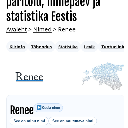
päritolu, nimepäev ja
statistika Eestis
Avaleht
>
Nimed
>
Renee
Kiirinfo
Tähendus
Statistika
Levik
Tuntud inim
Renee
Kuula nime
See on minu nimi
See on mu tuttava nimi