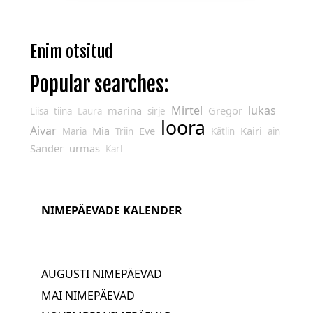
Enim otsitud
Popular searches:
Mirtel
lukas
marina
Gregor
Liisa
tiina
Laura
sirje
loora
Aivar
Mia
Eve
Kairi
Maria
Triin
Kätlin
ain
Sander
urmas
Karl
NIMEPÄEVADE KALENDER
AUGUSTI NIMEPÄEVAD
MAI NIMEPÄEVAD