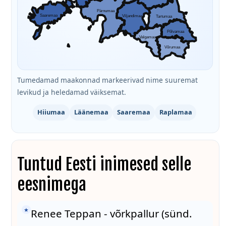
Pärnumaa
Saaremaa
Viljandimaa
Tartumaa
Põlvamaa
Valgamaa
Võrumaa
Tumedamad maakonnad markeerivad nime suuremat
levikud ja heledamad väiksemat.
Hiiumaa
Läänemaa
Saaremaa
Raplamaa
Tuntud Eesti inimesed selle
eesnimega
★
Renee Teppan - võrkpallur (sünd.