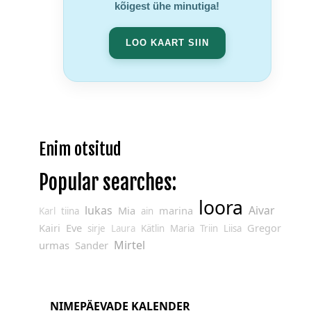
kõigest ühe minutiga!
LOO KAART SIIN
Enim otsitud
Popular searches:
loora
lukas
Aivar
Mia
marina
Karl
tiina
ain
Kairi
Eve
Gregor
sirje
Laura
Kätlin
Maria
Triin
Liisa
Mirtel
urmas
Sander
NIMEPÄEVADE KALENDER