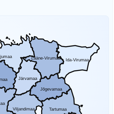
rjumaa
Lääne-Virumaa
Ida-Virumaa
Järvamaa
amaa
Jõgevamaa
maa
Viljandimaa
Tartumaa