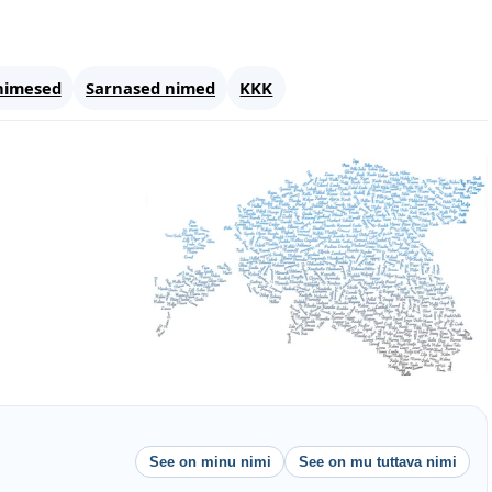
nimesed
Sarnased nimed
KKK
See on minu nimi
See on mu tuttava nimi