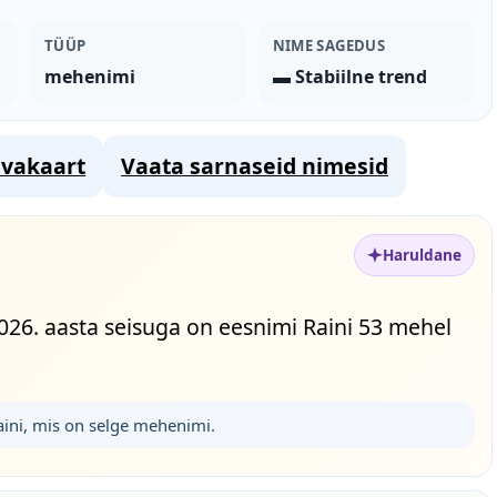
TÜÜP
NIME SAGEDUS
mehenimi
▬ Stabiilne trend
vakaart
Vaata sarnaseid nimesid
Haruldane
2026. aasta seisuga on eesnimi Raini 53 mehel
aini, mis on selge mehenimi.