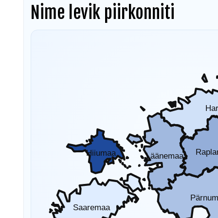
Nime levik piirkonniti
Ha
Rapl
Hiiumaa
Läänemaa
Pärnu
Saaremaa