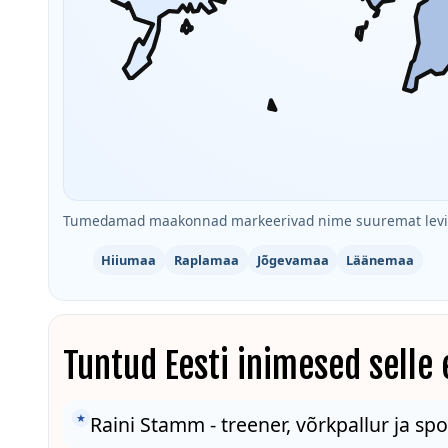
Tumedamad maakonnad markeerivad nime suuremat levik
Hiiumaa
Raplamaa
Jõgevamaa
Läänemaa
Tuntud Eesti inimesed selle
★
Raini Stamm - treener, võrkpallur ja sp