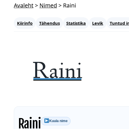
Avaleht
>
Nimed
>
Raini
Kiirinfo
Tähendus
Statistika
Levik
Tuntud i
Raini
Kuula nime