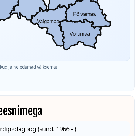
Põlvamaa
Valgamaa
Võrumaa
ud ja heledamad väiksemat.
 eesnimega
ordipedagoog (sünd. 1966 - )