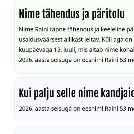
Nime tähendus ja päritolu
Nime Raini täpne tähendus ja keeleline pä
usaldusväärsest allikast leitav. Küll aga o
kuupäevaga 15. juuli, mis aitab nime kohal
2026. aasta seisuga on eesnimi Raini 53 me
Kui palju selle nime kandjai
2026. aasta seisuga on eesnimi Raini 53 me