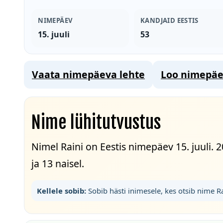
NIMEPÄEV
KANDJAID EESTIS
15. juuli
53
Vaata nimepäeva lehte
Loo nimepäe
Nime lühitutvustus
Nimel Raini on Eestis nimepäev 15. juuli. 
ja 13 naisel.
Kellele sobib:
Sobib hästi inimesele, kes otsib nime R