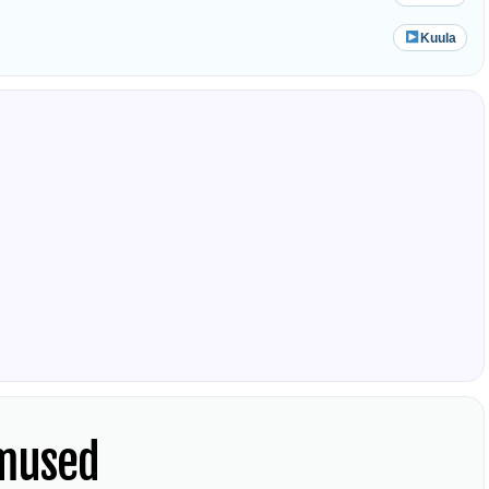
Kuula
mused