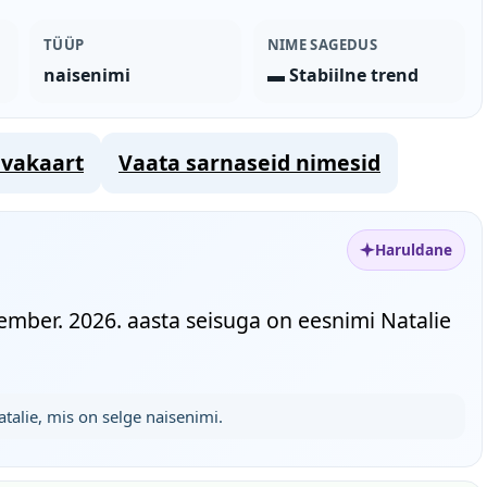
TÜÜP
NIME SAGEDUS
naisenimi
▬ Stabiilne trend
vakaart
Vaata sarnaseid nimesid
Haruldane
ember. 2026. aasta seisuga on eesnimi Natalie
talie, mis on selge naisenimi.