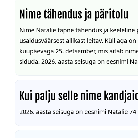
Nime tähendus ja päritolu
Nime Natalie täpne tähendus ja keeleline 
usaldusväärsest allikast leitav. Küll aga o
kuupäevaga 25. detsember, mis aitab nime 
siduda. 2026. aasta seisuga on eesnimi Nat
Kui palju selle nime kandjai
2026. aasta seisuga on eesnimi Natalie 74 