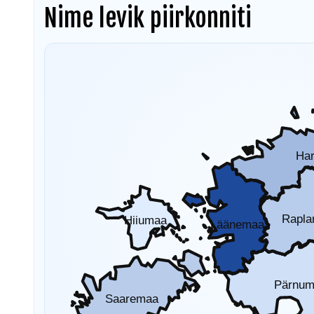
Nime levik piirkonniti
Ha
Rapl
Hiiumaa
Läänemaa
Pärnu
Saaremaa