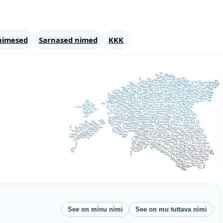
nimesed
Sarnased nimed
KKK
See on minu nimi
See on mu tuttava nimi