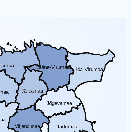
rjumaa
Lääne-Virumaa
Ida-Virumaa
Järvamaa
amaa
Jõgevamaa
maa
Viljandimaa
Tartumaa