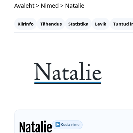
Avaleht
>
Nimed
>
Natalie
Kiirinfo
Tähendus
Statistika
Levik
Tuntud i
Natalie
Kuula nime