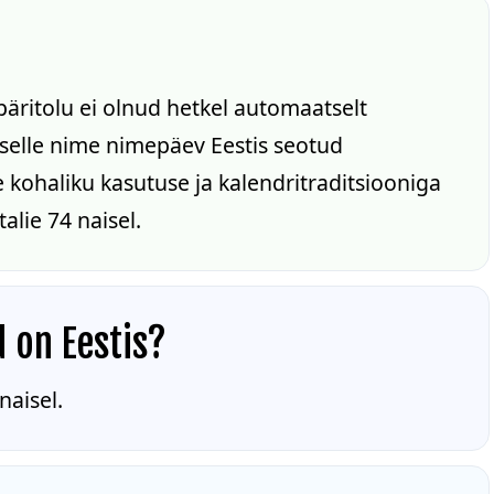
päritolu ei olnud hetkel automaatselt
n selle nime nimepäev Eestis seotud
kohaliku kasutuse ja kalendritraditsiooniga
alie 74 naisel.
d on Eestis?
naisel.