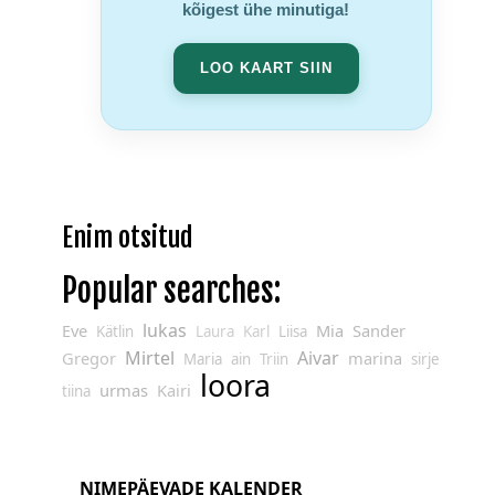
kõigest ühe minutiga!
LOO KAART SIIN
Enim otsitud
Popular searches:
lukas
Eve
Mia
Sander
Kätlin
Laura
Karl
Liisa
Mirtel
Aivar
Gregor
marina
Maria
ain
Triin
sirje
loora
urmas
Kairi
tiina
NIMEPÄEVADE KALENDER