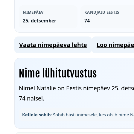
NIMEPÄEV
KANDJAID EESTIS
25. detsember
74
Vaata nimepäeva lehte
Loo nimepäe
Nime lühitutvustus
Nimel Natalie on Eestis nimepäev 25. dets
74 naisel.
Kellele sobib:
Sobib hästi inimesele, kes otsib nime Na