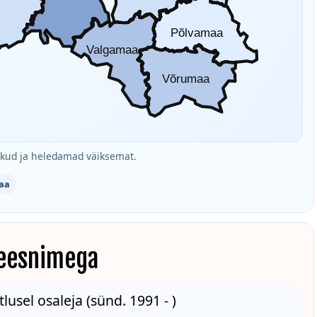
Põlvamaa
Valgamaa
Võrumaa
ud ja heledamad väiksemat.
aa
 eesnimega
tlusel osaleja (sünd. 1991 - )