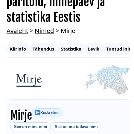
päritolu, nimepäev ja
statistika Eestis
Avaleht
>
Nimed
>
Mirje
Kiirinfo
Tähendus
Statistika
Levik
Tuntud inim
Mirje
Kuula nime
See on minu nimi
See on mu tuttava nimi