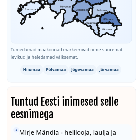
Pärnumaa
Saaremaa
Viljandimaa
Tartumaa
Põlvamaa
Valgamaa
Võrumaa
Tumedamad maakonnad markeerivad nime suuremat
levikud ja heledamad väiksemat.
Hiiumaa
Põlvamaa
Jõgevamaa
Järvamaa
Tuntud Eesti inimesed selle
eesnimega
★
Mirje Mändla - helilooja, laulja ja