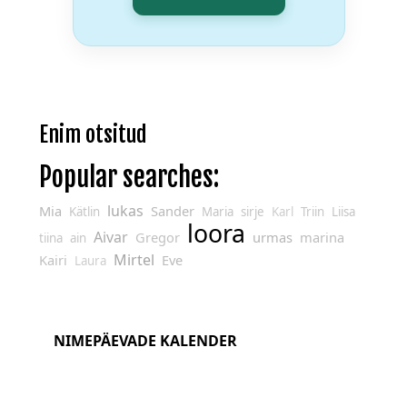
Enim otsitud
Popular searches:
lukas
Mia
Sander
Kätlin
Maria
sirje
Karl
Triin
Liisa
loora
Aivar
Gregor
urmas
marina
tiina
ain
Mirtel
Kairi
Eve
Laura
NIMEPÄEVADE KALENDER