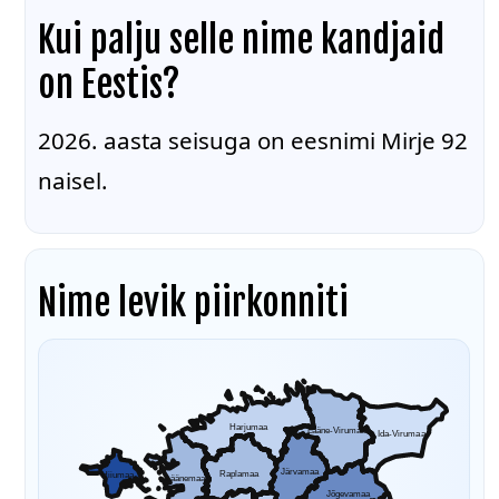
Kui palju selle nime kandjaid
on Eestis?
2026. aasta seisuga on eesnimi Mirje 92
naisel.
Nime levik piirkonniti
Harjumaa
Lääne-Virumaa
Ida-Virumaa
Järvamaa
Raplamaa
Hiiumaa
Läänemaa
Jõgevamaa