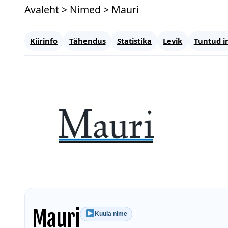
Avaleht
>
Nimed
>
Mauri
Kiirinfo
Tähendus
Statistika
Levik
Tuntud i
Mauri
Kuula nime