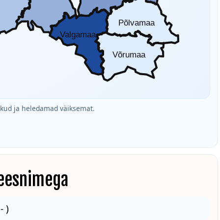
Põlvamaa
Valgamaa
Võrumaa
ud ja heledamad väiksemat.
 eesnimega
 )