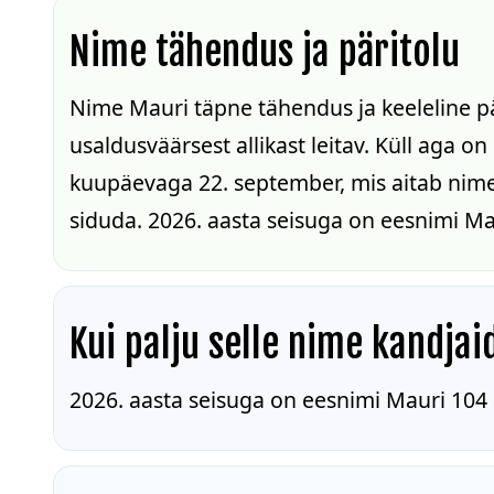
Nime tähendus ja päritolu
Nime Mauri täpne tähendus ja keeleline pä
usaldusväärsest allikast leitav. Küll aga o
kuupäevaga 22. september, mis aitab nime 
siduda. 2026. aasta seisuga on eesnimi M
Kui palju selle nime kandjai
2026. aasta seisuga on eesnimi Mauri 104