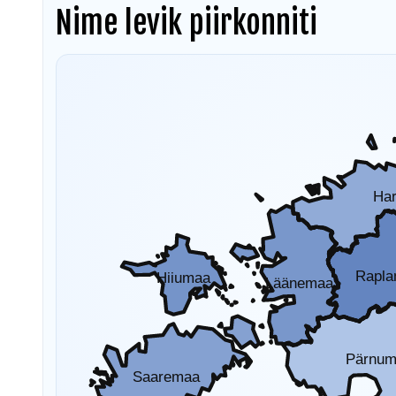
Nime levik piirkonniti
Ha
Rapl
Hiiumaa
Läänemaa
Pärnu
Saaremaa