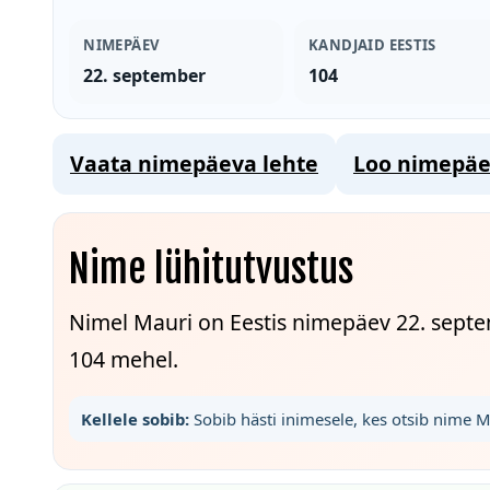
NIMEPÄEV
KANDJAID EESTIS
22. september
104
Vaata nimepäeva lehte
Loo nimepäe
Nime lühitutvustus
Nimel Mauri on Eestis nimepäev 22. septe
104 mehel.
Kellele sobib:
Sobib hästi inimesele, kes otsib nime 