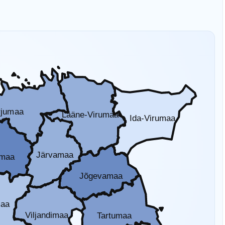
rjumaa
Lääne-Virumaa
Ida-Virumaa
Järvamaa
amaa
Jõgevamaa
maa
Viljandimaa
Tartumaa