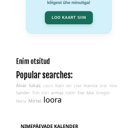
kõigest ühe minutiga!
LOO KAART SIIN
Enim otsitud
Popular searches:
Aivar
lukas
Kairi
marina
Laura
ain
Liisa
sirje
tiina
Sander
urmas
Eve
Mia
Gregor
Triin
Karl
Kätlin
loora
Mirtel
Maria
NIMEPÄEVADE KALENDER