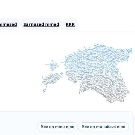
nimesed
Sarnased nimed
KKK
See on minu nimi
See on mu tuttava nimi