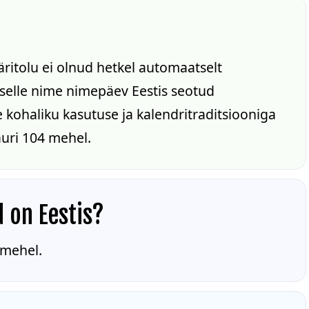
ritolu ei olnud hetkel automaatselt
n selle nime nimepäev Eestis seotud
kohaliku kasutuse ja kalendritraditsiooniga
auri 104 mehel.
d on Eestis?
 mehel.