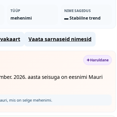
TÜÜP
NIME SAGEDUS
mehenimi
▬ Stabiilne trend
vakaart
Vaata sarnaseid nimesid
Haruldane
mber. 2026. aasta seisuga on eesnimi Mauri
Mauri, mis on selge mehenimi.