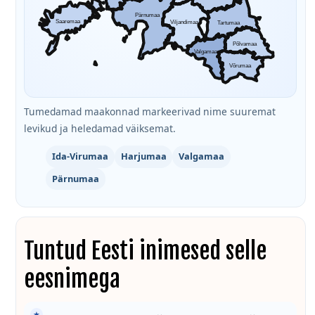
Pärnumaa
Saaremaa
Viljandimaa
Tartumaa
Põlvamaa
Valgamaa
Võrumaa
Tumedamad maakonnad markeerivad nime suuremat
levikud ja heledamad väiksemat.
Ida-Virumaa
Harjumaa
Valgamaa
Pärnumaa
Tuntud Eesti inimesed selle
eesnimega
★