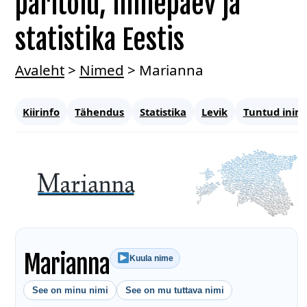
päritolu, nimepäev ja
statistika Eestis
Avaleht
>
Nimed
>
Marianna
Kiirinfo
Tähendus
Statistika
Levik
Tuntud inim
Marianna
Kuula nime
See on minu nimi
See on mu tuttava nimi