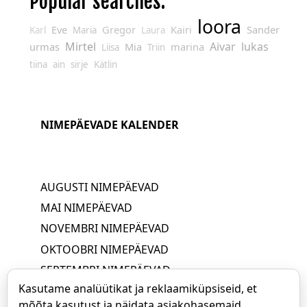
Popular searches:
loora
Eve
Gregor
Kairi
Sander
Karl
Maria
Laura
Mirtel
Aivar
lukas
urmas
Mia
marina
Liisa
Triin
tiina
ain
sirje
Kätlin
NIMEPÄEVADE KALENDER
AUGUSTI NIMEPÄEVAD
MAI NIMEPÄEVAD
NOVEMBRI NIMEPÄEVAD
OKTOOBRI NIMEPÄEVAD
SEPTEMBRI NIMEPÄEVAD
Kasutame analüütikat ja reklaamiküpsiseid, et
JUUNI NIMEPÄEVAD
mõõta kasutust ja näidata asjakohasemaid