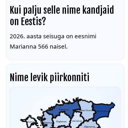
Kui palju selle nime kandjaid
on Eestis?
2026. aasta seisuga on eesnimi
Marianna 566 naisel.
Nime levik piirkonniti
Harjumaa
Lääne-Virumaa
Ida-Virumaa
Järvamaa
Raplamaa
Hiiumaa
Läänemaa
Jõgevamaa