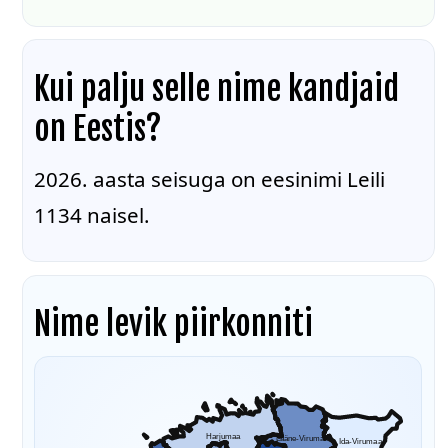
Kui palju selle nime kandjaid
on Eestis?
2026. aasta seisuga on eesinimi Leili
1134 naisel.
Nime levik piirkonniti
Harjumaa
Lääne-Virumaa
Ida-Virumaa