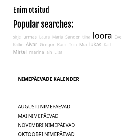
Enim otsitud
Popular searches:
loora
urmas
Sander
Eve
sirje
Laura
Maria
tiina
Aivar
lukas
Gregor
Kairi
Mia
Kätlin
Triin
Karl
Mirtel
marina
ain
Liisa
NIMEPÄEVADE KALENDER
AUGUSTI NIMEPÄEVAD
MAI NIMEPÄEVAD
NOVEMBRI NIMEPÄEVAD
OKTOOBRI NIMEPÄEVAD