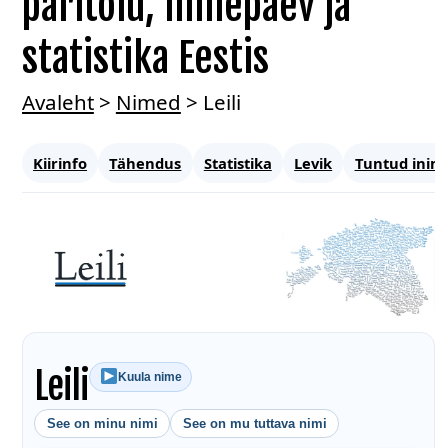
päritolu, nimepäev ja
statistika Eestis
Avaleht
>
Nimed
>
Leili
Kiirinfo
Tähendus
Statistika
Levik
Tuntud inim
Leili
Kuula nime
See on minu nimi
See on mu tuttava nimi