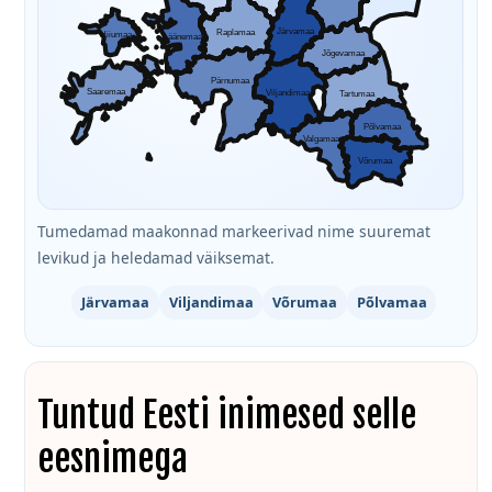
Järvamaa
Raplamaa
Hiiumaa
Läänemaa
Jõgevamaa
Pärnumaa
Saaremaa
Viljandimaa
Tartumaa
Põlvamaa
Valgamaa
Võrumaa
Tumedamad maakonnad markeerivad nime suuremat
levikud ja heledamad väiksemat.
Järvamaa
Viljandimaa
Võrumaa
Põlvamaa
Tuntud Eesti inimesed selle
eesnimega