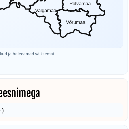
Põlvamaa
Valgamaa
Võrumaa
ud ja heledamad väiksemat.
 eesnimega
 )