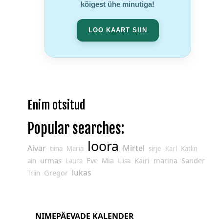
kõigest ühe minutiga!
LOO KAART SIIN
Enim otsitud
Popular searches:
loora
Aivar
Mirtel
tiina
Maria
sirje
Karl
Kätlin
urmas
Eve
Mia
Kairi
marina
Sander
ain
Laura
Liisa
lukas
Gregor
Triin
NIMEPÄEVADE KALENDER