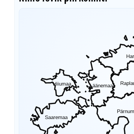
Ha
Rapl
Hiiumaa
Läänemaa
Pärnu
Saaremaa