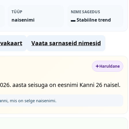
TÜÜP
NIME SAGEDUS
naisenimi
▬ Stabiilne trend
vakaart
Vaata sarnaseid nimesid
Haruldane
026. aasta seisuga on eesnimi Kanni 26 naisel.
anni, mis on selge naisenimi.