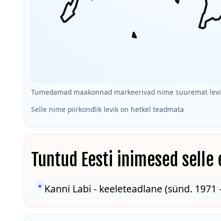
Tumedamad maakonnad markeerivad nime suuremat levik
Selle nime piirkondlik levik on hetkel teadmata
Tuntud Eesti inimesed selle
★
Kanni Labi - keeleteadlane (sünd. 1971 -