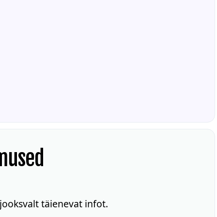
mused
ooksvalt täienevat infot.