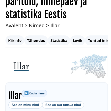
päritolu, nimepäev ja
statistika Eestis
Avaleht
>
Nimed
>
Illar
Kiirinfo
Tähendus
Statistika
Levik
Tuntud inim
Illar
Kuula nime
See on minu nimi
See on mu tuttava nimi