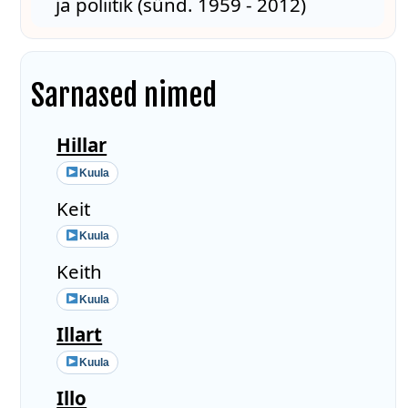
ja poliitik (sünd. 1959 - 2012)
Sarnased nimed
Hillar
Kuula
Keit
Kuula
Keith
Kuula
Illart
Kuula
Illo