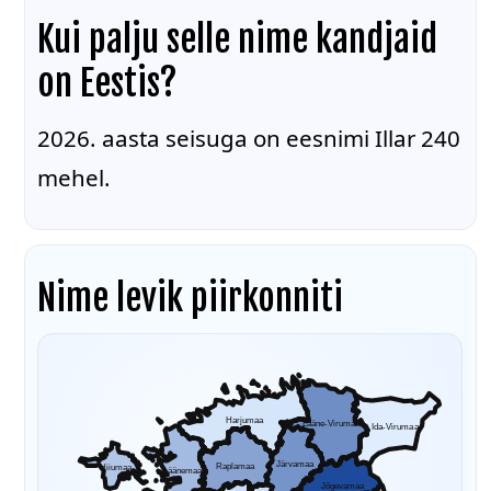
Kui palju selle nime kandjaid
on Eestis?
2026. aasta seisuga on eesnimi Illar 240
mehel.
Nime levik piirkonniti
Harjumaa
Lääne-Virumaa
Ida-Virumaa
Järvamaa
Raplamaa
Hiiumaa
Läänemaa
Jõgevamaa