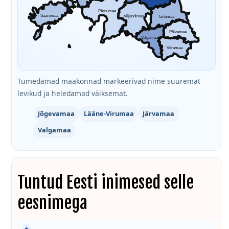
Pärnumaa
Saaremaa
Viljandimaa
Tartumaa
Põlvamaa
Valgamaa
Võrumaa
Tumedamad maakonnad markeerivad nime suuremat
levikud ja heledamad väiksemat.
Jõgevamaa
Lääne-Virumaa
Järvamaa
Valgamaa
Tuntud Eesti inimesed selle
eesnimega
★