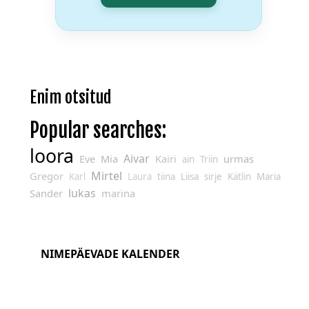
Enim otsitud
Popular searches:
loora
Aivar
Eve
Mia
Kairi
urmas
ain
Triin
Mirtel
Gregor
Karl
Laura
tiina
Liisa
sirje
Kätlin
Maria
lukas
Sander
marina
NIMEPÄEVADE KALENDER