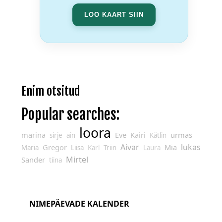
LOO KAART SIIN
Enim otsitud
Popular searches:
loora
marina
Eve
Kairi
urmas
sirje
ain
Kätlin
Aivar
lukas
Gregor
Mia
Maria
Liisa
Karl
Triin
Laura
Mirtel
Sander
tiina
NIMEPÄEVADE KALENDER