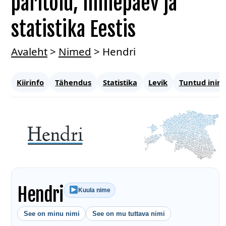
päritolu, nimepäev ja
statistika Eestis
Avaleht
>
Nimed
>
Hendri
Kiirinfo
Tähendus
Statistika
Levik
Tuntud inim
Hendri
Kuula nime
See on minu nimi
See on mu tuttava nimi