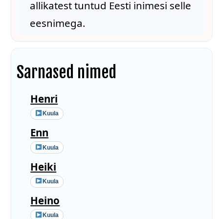
allikatest tuntud Eesti inimesi selle
eesnimega.
Sarnased nimed
Henri
Kuula
Enn
Kuula
Heiki
Kuula
Heino
Kuula