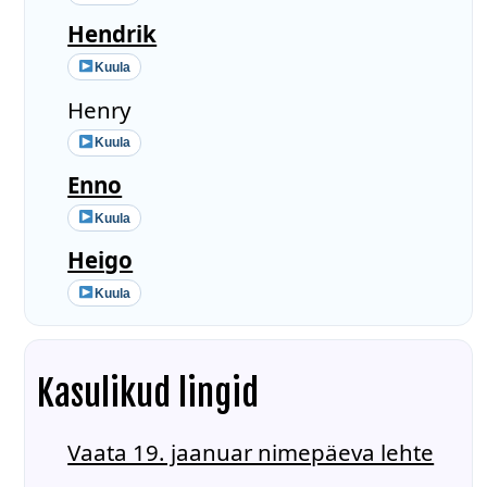
Hendrik
Kuula
Henry
Kuula
Enno
Kuula
Heigo
Kuula
Kasulikud lingid
Vaata 19. jaanuar nimepäeva lehte