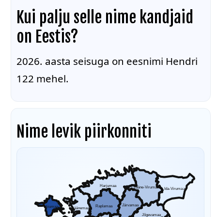
Kui palju selle nime kandjaid
on Eestis?
2026. aasta seisuga on eesnimi Hendri
122 mehel.
Nime levik piirkonniti
Harjumaa
Lääne-Virumaa
Ida-Virumaa
Järvamaa
Raplamaa
Hiiumaa
Läänemaa
Jõgevamaa