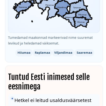
Pärnumaa
Saaremaa
Viljandimaa
Tartumaa
Põlvamaa
Valgamaa
Võrumaa
Tumedamad maakonnad markeerivad nime suuremat
levikud ja heledamad väiksemat.
Hiiumaa
Raplamaa
Viljandimaa
Saaremaa
Tuntud Eesti inimesed selle
eesnimega
★
Hetkel ei leitud usaldusväärsetest