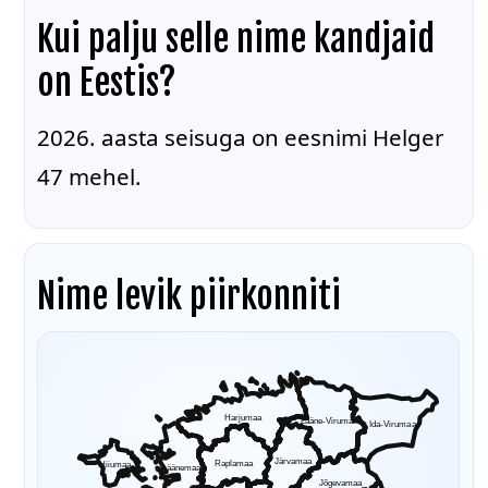
Kui palju selle nime kandjaid
on Eestis?
2026. aasta seisuga on eesnimi Helger
47 mehel.
Nime levik piirkonniti
Harjumaa
Lääne-Virumaa
Ida-Virumaa
Järvamaa
Raplamaa
Hiiumaa
Läänemaa
Jõgevamaa