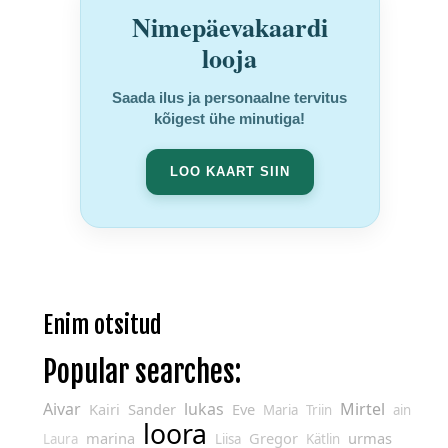
Nimepäevakaardi
looja
Saada ilus ja personaalne tervitus
kõigest ühe minutiga!
LOO KAART SIIN
Enim otsitud
Popular searches:
Aivar
lukas
Mirtel
Kairi
Sander
Eve
Maria
Triin
ain
loora
marina
Gregor
urmas
Laura
Liisa
Kätlin