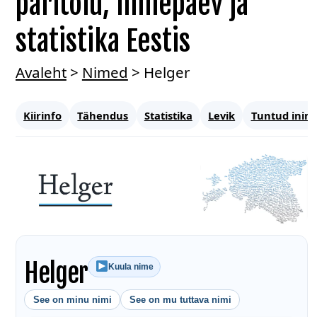
päritolu, nimepäev ja
statistika Eestis
Avaleht
>
Nimed
>
Helger
Kiirinfo
Tähendus
Statistika
Levik
Tuntud inim
Helger
Kuula nime
See on minu nimi
See on mu tuttava nimi