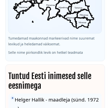
Pärnumaa
Saaremaa
Viljandimaa
Tartumaa
Põlvamaa
Valgamaa
Võrumaa
Tumedamad maakonnad markeerivad nime suuremat
levikud ja heledamad väiksemat.
Selle nime piirkondlik levik on hetkel teadmata
Tuntud Eesti inimesed selle
eesnimega
★
Helger Hallik - maadleja (sünd. 1972