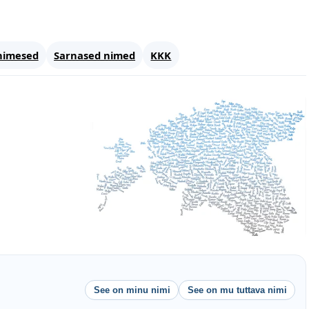
nimesed
Sarnased nimed
KKK
See on minu nimi
See on mu tuttava nimi