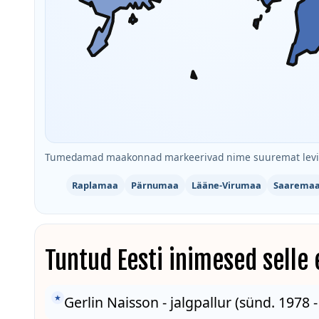
Tumedamad maakonnad markeerivad nime suuremat levik
Raplamaa
Pärnumaa
Lääne-Virumaa
Saarema
Tuntud Eesti inimesed selle
★
Gerlin Naisson - jalgpallur (sünd. 1978 -