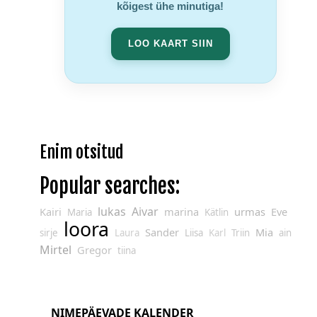
kõigest ühe minutiga!
LOO KAART SIIN
Enim otsitud
Popular searches:
lukas
Aivar
Kairi
marina
urmas
Eve
Maria
Kätlin
loora
Sander
Mia
sirje
Laura
Liisa
Karl
Triin
ain
Mirtel
Gregor
tiina
NIMEPÄEVADE KALENDER