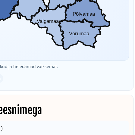
Põlvamaa
Valgamaa
Võrumaa
ud ja heledamad väiksemat.
a
 eesnimega
 )