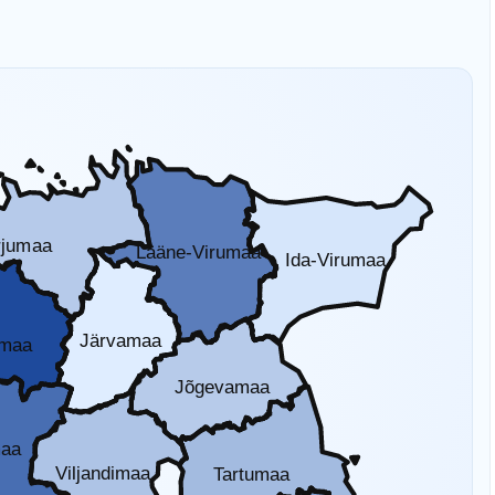
rjumaa
Lääne-Virumaa
Ida-Virumaa
Järvamaa
amaa
Jõgevamaa
maa
Viljandimaa
Tartumaa