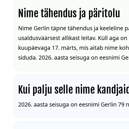
Nime tähendus ja päritolu
Nime Gerlin täpne tähendus ja keeleline p
usaldusväärsest allikast leitav. Küll aga o
kuupäevaga 17. märts, mis aitab nime koha
siduda. 2026. aasta seisuga on eesnimi Ger
Kui palju selle nime kandjai
2026. aasta seisuga on eesnimi Gerlin 79 n