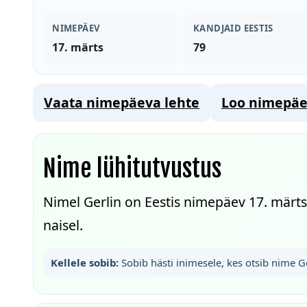
NIMEPÄEV
KANDJAID EESTIS
17. märts
79
Vaata nimepäeva lehte
Loo nimepäe
Nime lühitutvustus
Nimel Gerlin on Eestis nimepäev 17. märts
naisel.
Kellele sobib:
Sobib hästi inimesele, kes otsib nime Ge