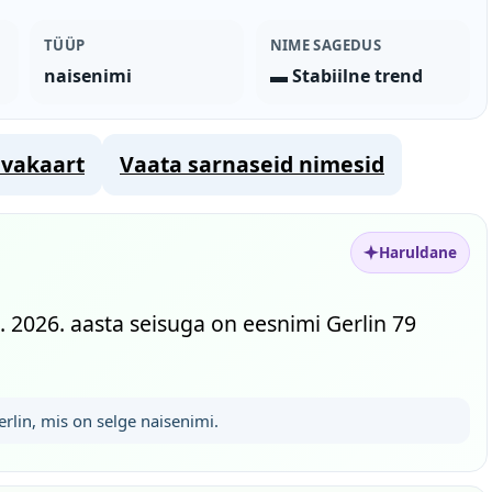
TÜÜP
NIME SAGEDUS
naisenimi
▬ Stabiilne trend
vakaart
Vaata sarnaseid nimesid
Haruldane
. 2026. aasta seisuga on eesnimi Gerlin 79
rlin, mis on selge naisenimi.