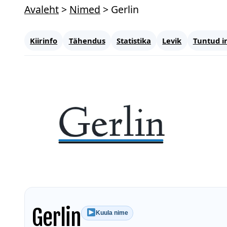
Avaleht
>
Nimed
>
Gerlin
Kiirinfo
Tähendus
Statistika
Levik
Tuntud i
Gerlin
Kuula nime