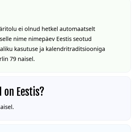
äritolu ei olnud hetkel automaatselt
n selle nime nimepäev Eestis seotud
liku kasutuse ja kalendritraditsiooniga
lin 79 naisel.
d on Eestis?
aisel.