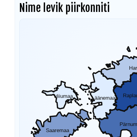
Nime levik piirkonniti
Ha
Rapl
Hiiumaa
Läänemaa
Pärnu
Saaremaa