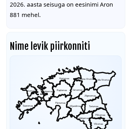
2026. aasta seisuga on eesinimi Aron
881 mehel.
Nime levik piirkonniti
Harjumaa
Lääne-Virumaa
Ida-Virumaa
Järvamaa
Raplamaa
Hiiumaa
Läänemaa
Jõgevamaa
Pärnumaa
Saaremaa
Viljandimaa
Tartumaa
Põlvamaa
Valgamaa
Võrumaa