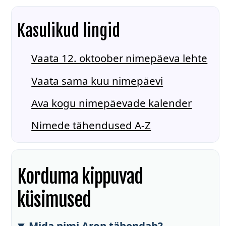
Kasulikud lingid
Vaata 12. oktoober nimepäeva lehte
Vaata sama kuu nimepäevi
Ava kogu nimepäevade kalender
Nimede tähendused A-Z
Korduma kippuvad
küsimused
Mida nimi Aron tähendab?