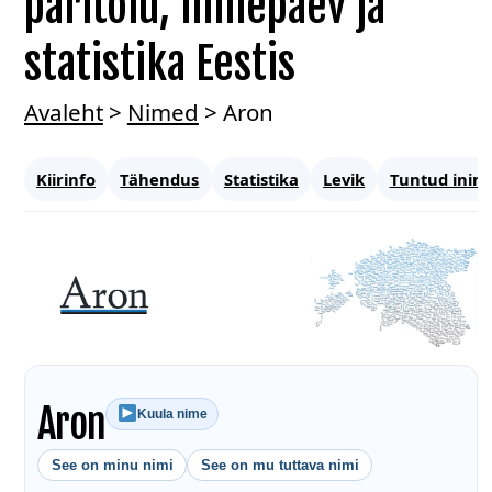
päritolu, nimepäev ja
statistika Eestis
Avaleht
>
Nimed
>
Aron
Kiirinfo
Tähendus
Statistika
Levik
Tuntud inim
Aron
Kuula nime
See on minu nimi
See on mu tuttava nimi