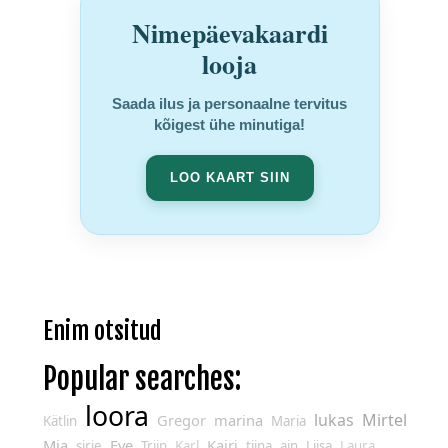
Nimepäevakaardi
looja
Saada ilus ja personaalne tervitus
kõigest ühe minutiga!
LOO KAART SIIN
Enim otsitud
Popular searches:
loora
lukas
Mirtel
Gregor
marina
Kätlin
Maria
Mia
Eve
Kairi
sirje
Triin
Karl
tiina
ain
Liisa
Laura