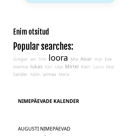
Enim otsitud
Popular searches:
loora
Aivar
Gregor
Mia
Eve
ain
Triin
sirje
lukas
Mirtel
marina
Kairi
Karl
Liisa
Laura
tiina
Sander
urmas
Kätlin
Maria
NIMEPÄEVADE KALENDER
AUGUSTI NIMEPÄEVAD