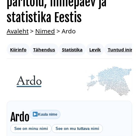
päritolu, nimepäev ja
statistika Eestis
Avaleht
>
Nimed
>
Ardo
Kiirinfo
Tähendus
Statistika
Levik
Tuntud inim
Ardo
Kuula nime
See on minu nimi
See on mu tuttava nimi