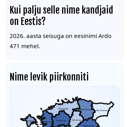
Kui palju selle nime kandjaid
on Eestis?
2026. aasta seisuga on eesinimi Ardo
471 mehel.
Nime levik piirkonniti
Harjumaa
Lääne-Virumaa
Ida-Virumaa
Järvamaa
Raplamaa
Hiiumaa
Läänemaa
Jõgevamaa