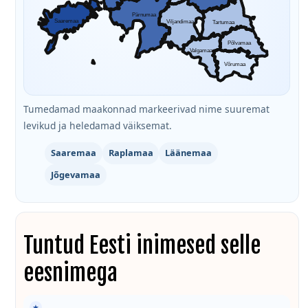
Pärnumaa
Saaremaa
Viljandimaa
Tartumaa
Põlvamaa
Valgamaa
Võrumaa
Tumedamad maakonnad markeerivad nime suuremat
levikud ja heledamad väiksemat.
Saaremaa
Raplamaa
Läänemaa
Jõgevamaa
Tuntud Eesti inimesed selle
eesnimega
★