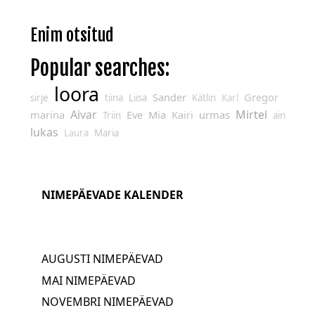
Enim otsitud
Popular searches:
loora
Sander
Gregor
sirje
tiina
Liisa
Kätlin
Karl
Aivar
Mirtel
marina
Eve
Mia
Kairi
urmas
Triin
ain
lukas
Laura
Maria
NIMEPÄEVADE KALENDER
AUGUSTI NIMEPÄEVAD
MAI NIMEPÄEVAD
NOVEMBRI NIMEPÄEVAD