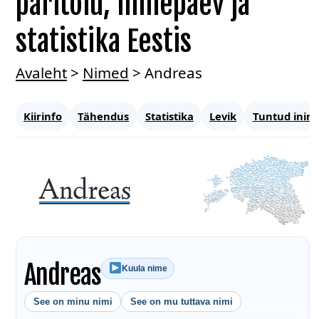
päritolu, nimepäev ja
statistika Eestis
Avaleht
>
Nimed
>
Andreas
Kiirinfo
Tähendus
Statistika
Levik
Tuntud inim
Andreas
Kuula nime
See on minu nimi
See on mu tuttava nimi