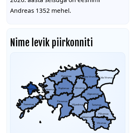
Andreas 1352 mehel.
Nime levik piirkonniti
Harjumaa
Lääne-Virumaa
Ida-Virumaa
Järvamaa
Raplamaa
Hiiumaa
Läänemaa
Jõgevamaa
Pärnumaa
Saaremaa
Viljandimaa
Tartumaa
Põlvamaa
Valgamaa
Võrumaa