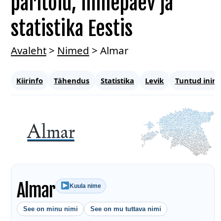
päritolu, nimepäev ja
statistika Eestis
Avaleht
>
Nimed
>
Almar
Kiirinfo
Tähendus
Statistika
Levik
Tuntud inim
Almar
Kuula nime
See on minu nimi
See on mu tuttava nimi