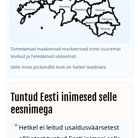
Pärnumaa
Saaremaa
Viljandimaa
Tartumaa
Põlvamaa
Valgamaa
Võrumaa
Tumedamad maakonnad markeerivad nime suuremat
levikud ja heledamad väiksemat.
Selle nime piirkondlik levik on hetkel teadmata
Tuntud Eesti inimesed selle
eesnimega
★
Hetkel ei leitud usaldusväärsetest