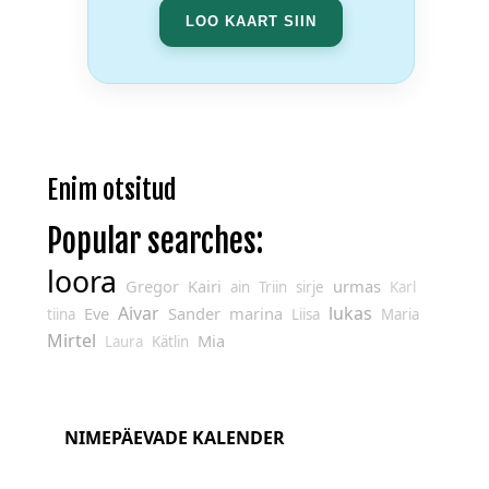
LOO KAART SIIN
Enim otsitud
Popular searches:
loora
Gregor
Kairi
urmas
ain
Triin
sirje
Karl
Aivar
lukas
Eve
Sander
marina
tiina
Liisa
Maria
Mirtel
Mia
Laura
Kätlin
NIMEPÄEVADE KALENDER