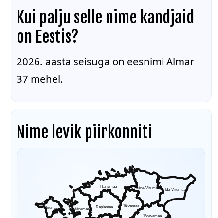
Kui palju selle nime kandjaid
on Eestis?
2026. aasta seisuga on eesnimi Almar
37 mehel.
Nime levik piirkonniti
Harjumaa
Lääne-Virumaa
Ida-Virumaa
Järvamaa
Raplamaa
Hiiumaa
Läänemaa
Jõgevamaa