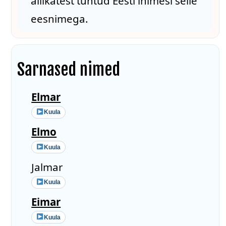
allikatest tuntud Eesti inimesi selle
eesnimega.
Sarnased nimed
Elmar
Kuula
Elmo
Kuula
Jalmar
Kuula
Eimar
Kuula