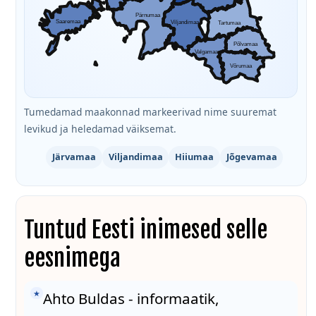
Pärnumaa
Saaremaa
Viljandimaa
Tartumaa
Põlvamaa
Valgamaa
Võrumaa
Tumedamad maakonnad markeerivad nime suuremat
levikud ja heledamad väiksemat.
Järvamaa
Viljandimaa
Hiiumaa
Jõgevamaa
Tuntud Eesti inimesed selle
eesnimega
★
Ahto Buldas - informaatik,