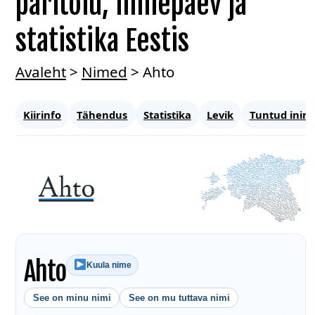
päritolu, nimepäev ja
statistika Eestis
Avaleht
>
Nimed
>
Ahto
Kiirinfo
Tähendus
Statistika
Levik
Tuntud inim
Ahto
Kuula nime
See on minu nimi
See on mu tuttava nimi