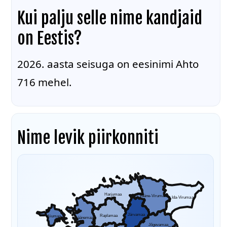
Kui palju selle nime kandjaid
on Eestis?
2026. aasta seisuga on eesinimi Ahto
716 mehel.
Nime levik piirkonniti
Harjumaa
Lääne-Virumaa
Ida-Virumaa
Järvamaa
Raplamaa
Hiiumaa
Läänemaa
Jõgevamaa