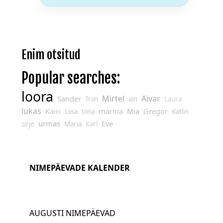
Enim otsitud
Popular searches:
loora
Mirtel
Aivar
Sander
Triin
ain
Laura
lukas
Kairi
marina
Mia
Gregor
Liisa
tiina
Kätlin
urmas
Eve
sirje
Maria
Karl
NIMEPÄEVADE KALENDER
AUGUSTI NIMEPÄEVAD