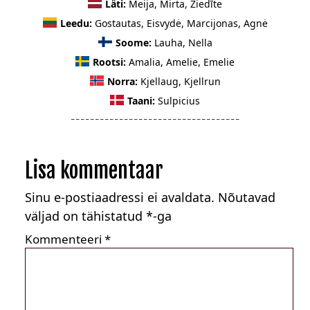
Läti:
Meija, Mirta, Ziedīte
Leedu:
Gostautas, Eisvydė, Marcijonas, Agnė
Soome:
Lauha, Nella
Rootsi:
Amalia, Amelie, Emelie
Norra:
Kjellaug, Kjellrun
Taani:
Sulpicius
_ _ _ _ _ _ _ _ _ _ _ _ _ _ _ _ _ _ _ _ _ _ _ _ _ _ _ _ _ _ _ _ _ _ _
Lisa kommentaar
Sinu e-postiaadressi ei avaldata.
Nõutavad
väljad on tähistatud
*
-ga
Kommenteeri
*