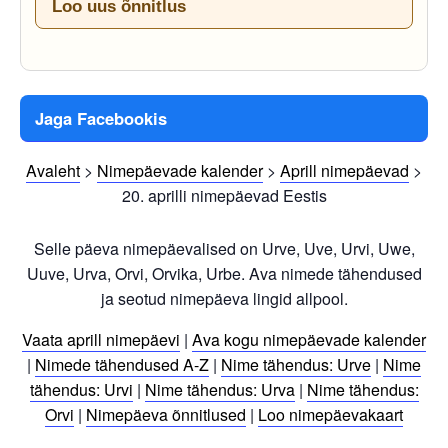
Loo uus õnnitlus
Jaga Facebookis
Avaleht
>
Nimepäevade kalender
>
Aprill nimepäevad
>
20. aprilli nimepäevad Eestis
Selle päeva nimepäevalised on Urve, Uve, Urvi, Uwe,
Uuve, Urva, Orvi, Orvika, Urbe. Ava nimede tähendused
ja seotud nimepäeva lingid allpool.
Vaata aprill nimepäevi
|
Ava kogu nimepäevade kalender
|
Nimede tähendused A-Z
|
Nime tähendus: Urve
|
Nime
tähendus: Urvi
|
Nime tähendus: Urva
|
Nime tähendus:
Orvi
|
Nimepäeva õnnitlused
|
Loo nimepäevakaart