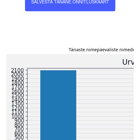
SALVESTA TÄNANE ÕNNITLUSKAART
Tänaste nimepäevaliste nimede es