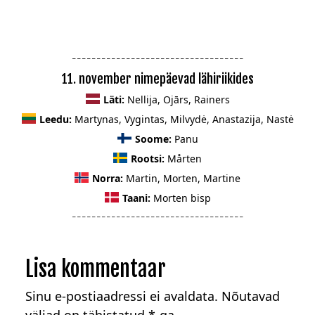
_ _ _ _ _ _ _ _ _ _ _ _ _ _ _ _ _ _ _ _ _ _ _ _ _ _ _ _ _ _ _ _ _ _ _
11. november nimepäevad lähiriikides
Läti:
Nellija, Ojārs, Rainers
Leedu:
Martynas, Vygintas, Milvydė, Anastazija, Nastė
Soome:
Panu
Rootsi:
Mårten
Norra:
Martin, Morten, Martine
Taani:
Morten bisp
_ _ _ _ _ _ _ _ _ _ _ _ _ _ _ _ _ _ _ _ _ _ _ _ _ _ _ _ _ _ _ _ _ _ _
Lisa kommentaar
Sinu e-postiaadressi ei avaldata.
Nõutavad
väljad on tähistatud
*
-ga