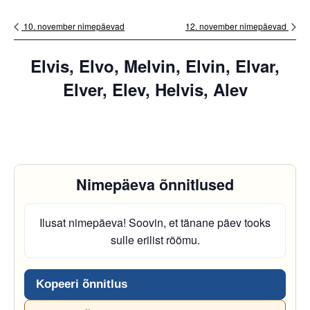
10. november nimepäevad
12. november nimepäevad
Elvis, Elvo, Melvin, Elvin, Elvar,
Elver, Elev, Helvis, Alev
Nimepäeva õnnitlused
Ilusat nimepäeva! Soovin, et tänane päev tooks
sulle erilist rõõmu.
Kopeeri õnnitlus