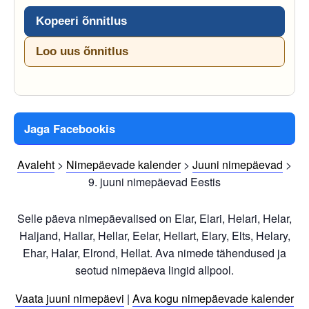
Kopeeri õnnitlus
Loo uus õnnitlus
Jaga Facebookis
Avaleht
>
Nimepäevade kalender
>
Juuni nimepäevad
>
9. juuni nimepäevad Eestis
Selle päeva nimepäevalised on Elar, Elari, Helari, Helar,
Haljand, Hallar, Hellar, Eelar, Hellart, Elary, Elts, Helary,
Ehar, Halar, Elrond, Hellat. Ava nimede tähendused ja
seotud nimepäeva lingid allpool.
Vaata juuni nimepäevi
|
Ava kogu nimepäevade kalender