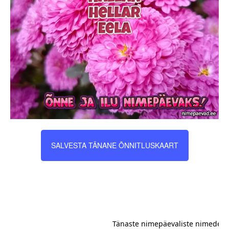
SALVESTA TÄNANE ÕNNITLUSKAART
Tänaste nimepäevaliste nimede es