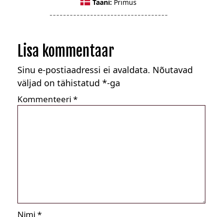
Taani:
Primus
_ _ _ _ _ _ _ _ _ _ _ _ _ _ _ _ _ _ _ _ _ _ _ _ _ _ _ _ _ _ _ _ _ _ _
Lisa kommentaar
Sinu e-postiaadressi ei avaldata.
Nõutavad
väljad on tähistatud
*
-ga
Kommenteeri
*
Nimi
*