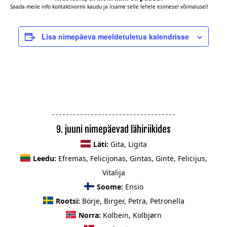
Saada meile info
kontaktivormi kaudu
ja lisame selle lehele esimesel võimalusel!
Lisa nimepäeva meeldetuletus kalendrisse
_ _ _ _ _ _ _ _ _ _ _ _ _ _ _ _ _ _ _ _ _ _ _ _ _ _ _ _ _ _ _ _ _ _ _
9. juuni nimepäevad lähiriikides
Läti:
Gita, Ligita
Leedu:
Efremas, Felicijonas, Gintas, Gintė, Felicijus,
Vitalija
Soome:
Ensio
Rootsi:
Börje, Birger, Petra, Petronella
Norra:
Kolbein, Kolbjørn