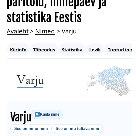
päritolu, nimepäev ja
statistika Eestis
Avaleht
>
Nimed
>
Varju
Kiirinfo
Tähendus
Statistika
Levik
Tuntud inim
Varju
Kuula nime
See on minu nimi
See on mu tuttava nimi