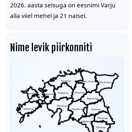
2026. aasta seisuga on eesnimi Varju
alla viiel mehel ja 21 naisel.
Nime levik piirkonniti
Harjumaa
Lääne-Virumaa
Ida-Virumaa
Järvamaa
Raplamaa
Hiiumaa
Läänemaa
Jõgevamaa
Pärnumaa
Saaremaa
Viljandimaa
Tartumaa
Põlvamaa
Valgamaa
Võrumaa