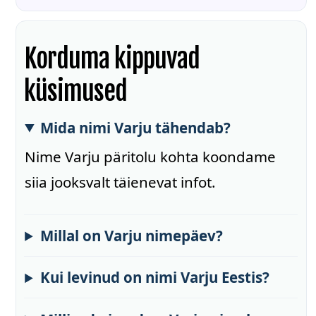
Korduma kippuvad
küsimused
Mida nimi Varju tähendab?
Nime Varju päritolu kohta koondame
siia jooksvalt täienevat infot.
Millal on Varju nimepäev?
Kui levinud on nimi Varju Eestis?