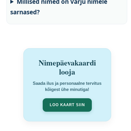
Millised nimed on Varju nimele
sarnased?
Nimepäevakaardi
looja
Saada ilus ja personaalne tervitus
kõigest ühe minutiga!
LOO KAART SIIN