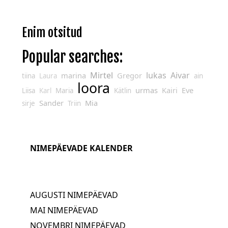
Enim otsitud
Popular searches:
Mirtel
lukas
Aivar
marina
Gregor
tiina
Laura
ain
loora
urmas
Kairi
Eve
Liisa
Karl
Maria
Kätlin
Sander
Mia
sirje
Triin
NIMEPÄEVADE KALENDER
AUGUSTI NIMEPÄEVAD
MAI NIMEPÄEVAD
NOVEMBRI NIMEPÄEVAD