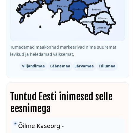
Pärnumaa
Saaremaa
Viljandimaa
Tartumaa
Põlvamaa
Valgamaa
Võrumaa
Tumedamad maakonnad markeerivad nime suuremat
levikud ja heledamad väiksemat.
Viljandimaa
Läänemaa
Järvamaa
Hiiumaa
Tuntud Eesti inimesed selle
eesnimega
★
Õilme Kaseorg -