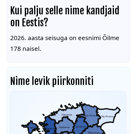
Kui palju selle nime kandjaid
on Eestis?
2026. aasta seisuga on eesnimi Õilme
178 naisel.
Nime levik piirkonniti
Harjumaa
Lääne-Virumaa
Ida-Virumaa
Järvamaa
Raplamaa
Hiiumaa
Läänemaa
Jõgevamaa