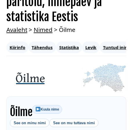
päritolu, nimepäev ja
statistika Eestis
Avaleht
>
Nimed
>
Õilme
Kiirinfo
Tähendus
Statistika
Levik
Tuntud inim
Õilme
Kuula nime
See on minu nimi
See on mu tuttava nimi