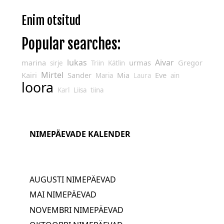
Enim otsitud
Popular searches:
lukas
Aivar
marina
urmas
Gregor
sirje
Triin
Kätlin
Mirtel
Kairi
Sander
Mia
Eve
Maria
Laura
ain
loora
Karl
Liisa
tiina
NIMEPÄEVADE KALENDER
AUGUSTI NIMEPÄEVAD
MAI NIMEPÄEVAD
NOVEMBRI NIMEPÄEVAD