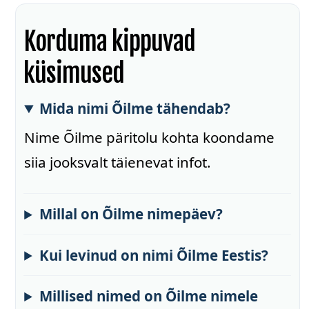
Korduma kippuvad
küsimused
Mida nimi Õilme tähendab?
Nime Õilme päritolu kohta koondame
siia jooksvalt täienevat infot.
Millal on Õilme nimepäev?
Kui levinud on nimi Õilme Eestis?
Millised nimed on Õilme nimele