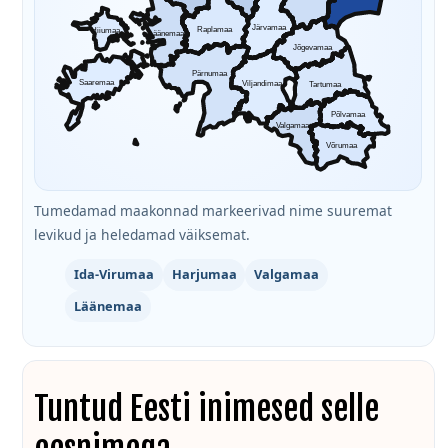
Järvamaa
Raplamaa
Hiiumaa
Läänemaa
Jõgevamaa
Pärnumaa
Saaremaa
Viljandimaa
Tartumaa
Põlvamaa
Valgamaa
Võrumaa
Tumedamad maakonnad markeerivad nime suuremat
levikud ja heledamad väiksemat.
Ida-Virumaa
Harjumaa
Valgamaa
Läänemaa
Tuntud Eesti inimesed selle