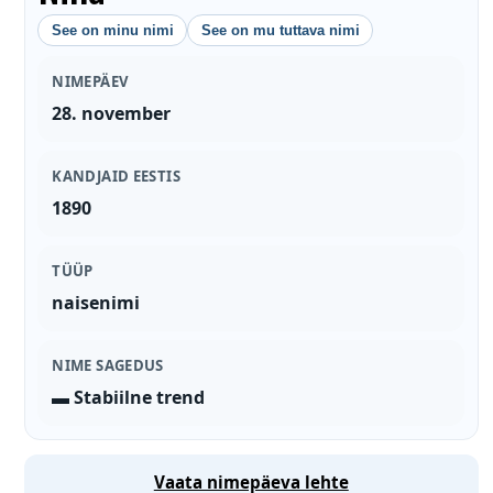
See on minu nimi
See on mu tuttava nimi
NIMEPÄEV
28. november
KANDJAID EESTIS
1890
TÜÜP
naisenimi
NIME SAGEDUS
▬ Stabiilne trend
Vaata nimepäeva lehte