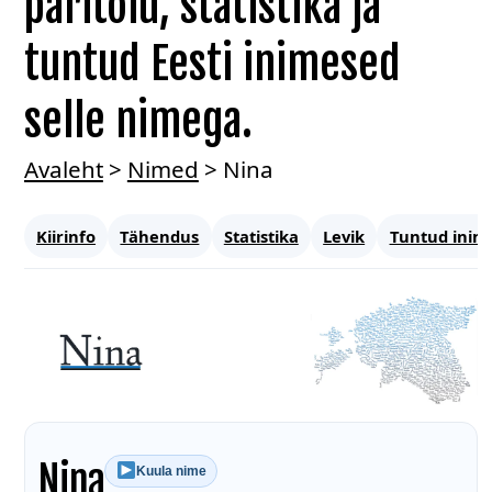
päritolu, statistika ja
tuntud Eesti inimesed
selle nimega.
Avaleht
>
Nimed
>
Nina
Kiirinfo
Tähendus
Statistika
Levik
Tuntud inim
Nina
Kuula nime