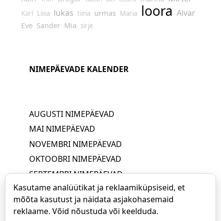
loora
lukas
Aivar
urmas
Karl
Liisa
tiina
Maria
Eve
Sander
Mia
sirje
NIMEPÄEVADE KALENDER
AUGUSTI NIMEPÄEVAD
MAI NIMEPÄEVAD
NOVEMBRI NIMEPÄEVAD
OKTOOBRI NIMEPÄEVAD
SEPTEMBRI NIMEPÄEVAD
Kasutame analüütikat ja reklaamiküpsiseid, et
JUUNI NIMEPÄEVAD
mõõta kasutust ja näidata asjakohasemaid
APRILLI NIMEPÄEVAD
reklaame. Võid nõustuda või keelduda.
JUULI NIMEPÄEVAD