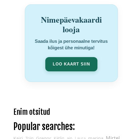
Nimepäevakaardi
looja
Saada ilus ja personaalne tervitus
kõigest ühe minutiga!
LOO KAART SIIN
Enim otsitud
Popular searches:
Mirtel
Kairi
Gregor
marina
Triin
Kätlin
ain
Laura