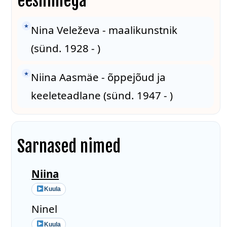
eesnimega
★
Nina Veleževa - maalikunstnik
(sünd. 1928 - )
★
Niina Aasmäe - õppejõud ja
keeleteadlane (sünd. 1947 - )
Sarnased nimed
Niina
Kuula
Ninel
Kuula