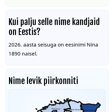
Kui palju selle nime kandjaid
on Eestis?
2026. aasta seisuga on eesinimi Nina
1890 naisel.
Nime levik piirkonniti
Harjumaa
Lääne-Virumaa
Ida-Virumaa