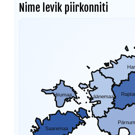
Nime levik piirkonniti
Ha
Rapl
Hiiumaa
Läänemaa
Pärnu
Saaremaa