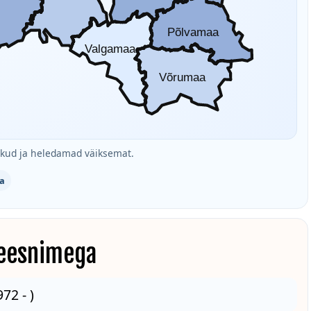
Põlvamaa
Valgamaa
Võrumaa
ud ja heledamad väiksemat.
a
 eesnimega
72 - )