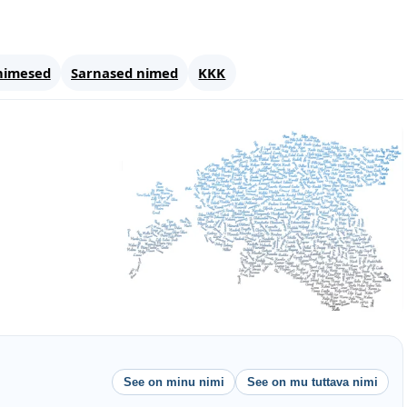
nimesed
Sarnased nimed
KKK
See on minu nimi
See on mu tuttava nimi