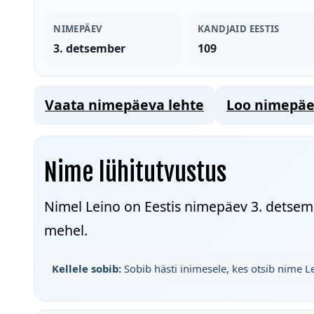
NIMEPÄEV
KANDJAID EESTIS
3. detsember
109
Vaata nimepäeva lehte
Loo nimepäe
Nime lühitutvustus
Nimel Leino on Eestis nimepäev 3. detsemb
mehel.
Kellele sobib:
Sobib hästi inimesele, kes otsib nime 