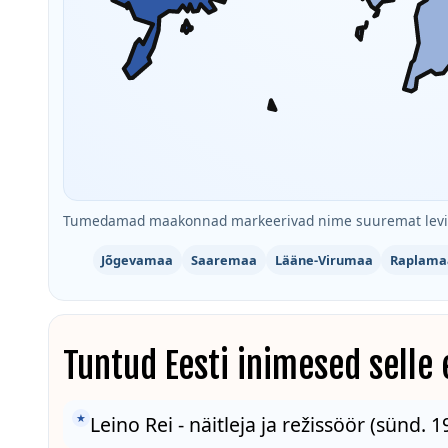
Tumedamad maakonnad markeerivad nime suuremat levik
Jõgevamaa
Saaremaa
Lääne-Virumaa
Raplama
Tuntud Eesti inimesed selle
★
Leino Rei - näitleja ja režissöör (sünd. 19