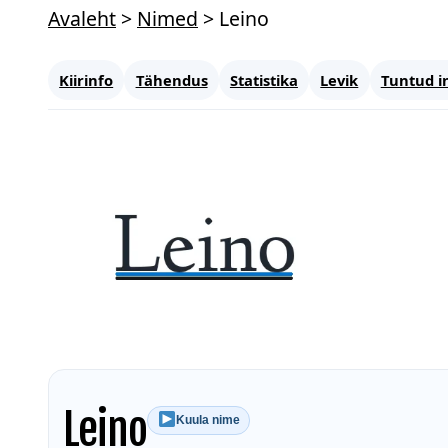
Avaleht
>
Nimed
>
Leino
Kiirinfo
Tähendus
Statistika
Levik
Tuntud i
Leino
Kuula nime