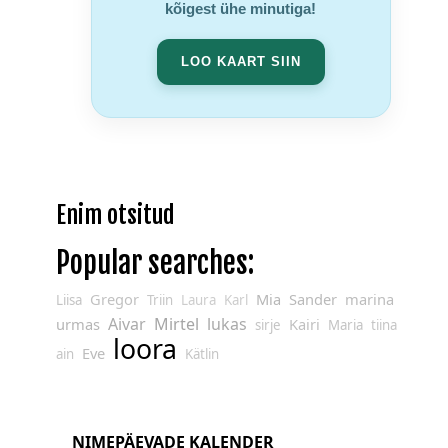
kõigest ühe minutiga!
LOO KAART SIIN
Enim otsitud
Popular searches:
Gregor
Mia
Sander
marina
Liisa
Triin
Laura
Karl
Aivar
Mirtel
lukas
urmas
Kairi
sirje
Maria
tiina
loora
Eve
ain
Kätlin
NIMEPÄEVADE KALENDER