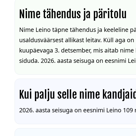
Nime tähendus ja päritolu
Nime Leino täpne tähendus ja keeleline pä
usaldusväärsest allikast leitav. Küll aga o
kuupäevaga 3. detsember, mis aitab nime k
siduda. 2026. aasta seisuga on eesnimi Le
Kui palju selle nime kandjai
2026. aasta seisuga on eesnimi Leino 109