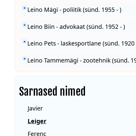
★
Leino Mägi - poliitik (sünd. 1955 - )
★
Leino Biin - advokaat (sünd. 1952 - )
★
Leino Pets - laskesportlane (sünd. 1920 
★
Leino Tammemägi - zootehnik (sünd. 19
Sarnased nimed
Javier
Leiger
Ferenc