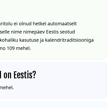
ritolu ei olnud hetkel automaatselt
n selle nime nimepäev Eestis seotud
ohaliku kasutuse ja kalendritraditsiooniga
ino 109 mehel.
d on Eestis?
 mehel.