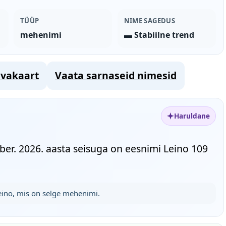
TÜÜP
NIME SAGEDUS
mehenimi
▬ Stabiilne trend
vakaart
Vaata sarnaseid nimesid
Haruldane
er. 2026. aasta seisuga on eesnimi Leino 109
Leino, mis on selge mehenimi.