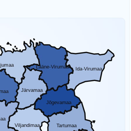
rjumaa
Lääne-Virumaa
Ida-Virumaa
Järvamaa
amaa
Jõgevamaa
maa
Viljandimaa
Tartumaa