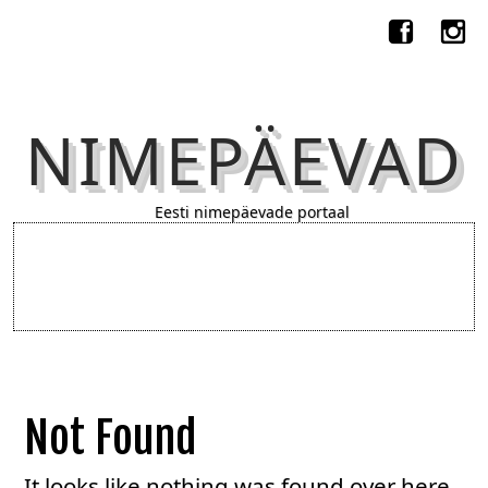
NIMEPÄEVAD
Eesti nimepäevade portaal
Not Found
It looks like nothing was found over here.