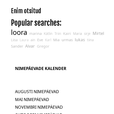
Enim otsitud
Popular searches:
loora
Mirtel
marina
Kairi
Kätlin
Triin
Maria
sirje
lukas
Eve
Mia
urmas
Liisa
Laura
ain
Karl
tiina
Aivar
Sander
Gregor
NIMEPÄEVADE KALENDER
AUGUSTI NIMEPÄEVAD
MAI NIMEPÄEVAD
NOVEMBRI NIMEPÄEVAD