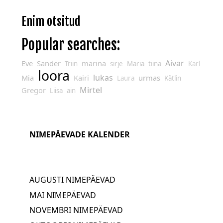
Enim otsitud
Popular searches:
Aivar
Eve
Sander
marina
Triin
sirje
Maria
tiina
Karl
loora
lukas
Mia
Kairi
urmas
Laura
Kätlin
Mirtel
Gregor
Liisa
ain
NIMEPÄEVADE KALENDER
AUGUSTI NIMEPÄEVAD
MAI NIMEPÄEVAD
NOVEMBRI NIMEPÄEVAD