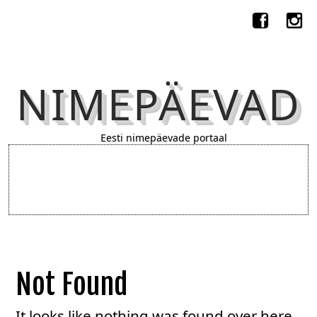
NIMEPÄEVAD
Eesti nimepäevade portaal
Not Found
It looks like nothing was found over here.