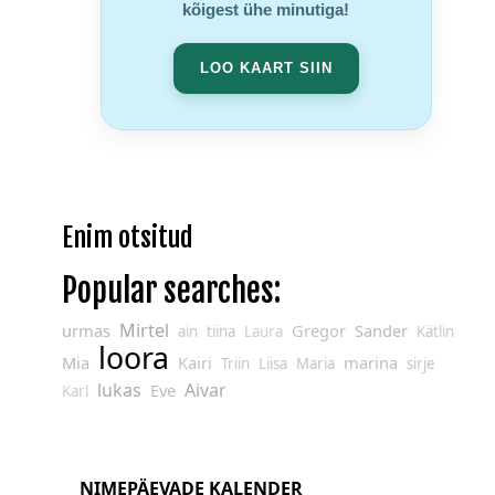
kõigest ühe minutiga!
LOO KAART SIIN
Enim otsitud
Popular searches:
Mirtel
urmas
Gregor
Sander
ain
tiina
Laura
Kätlin
loora
Mia
Kairi
marina
Triin
Liisa
Maria
sirje
lukas
Aivar
Eve
Karl
NIMEPÄEVADE KALENDER