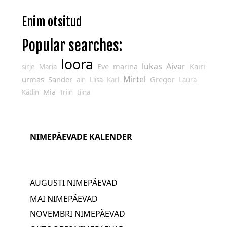
Enim otsitud
Popular searches:
loora
lukas
Aivar
Eve
marina
Kairi
sirje
Maria
Mirtel
urmas
Sander
Gregor
ain
Liisa
Karl
Laura
Mia
Kätlin
Triin
tiina
NIMEPÄEVADE KALENDER
AUGUSTI NIMEPÄEVAD
MAI NIMEPÄEVAD
NOVEMBRI NIMEPÄEVAD