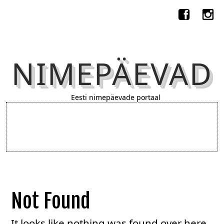
NIMEPÄEVAD
Eesti nimepäevade portaal
Not Found
It looks like nothing was found over here.